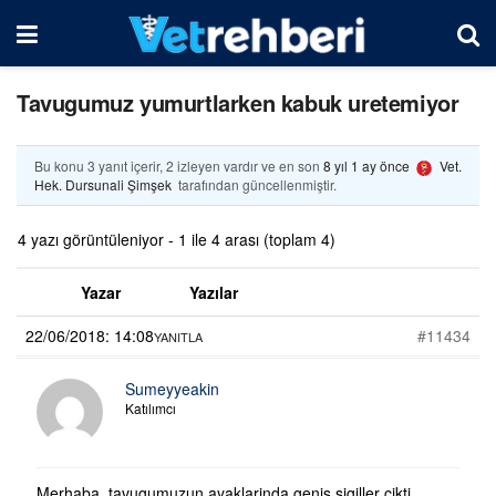
Tavugumuz yumurtlarken kabuk uretemiyor
Bu konu 3 yanıt içerir, 2 izleyen vardır ve en son
8 yıl 1 ay önce
Vet.
Hek. Dursunali Şimşek
tarafından güncellenmiştir.
4 yazı görüntüleniyor - 1 ile 4 arası (toplam 4)
Yazar
Yazılar
22/06/2018: 14:08
#11434
YANITLA
Sumeyyeakin
Katılımcı
Merhaba, tavugumuzun ayaklarinda genis sigiller cikti