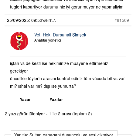
tugleri kabartiyor durumu hic iyi gorunmuyor ne yapmaliyim
25/09/2025: 09:52
#81509
YANITLA
Vet. Hek. Dursunali Şimşek
Anahtar yönetici
iştah vs de kesti ise hekiminize muayene ettirmeniz
gerekiyor
öncelikle tüylerin arasını kontrol ediniz tüm vücudu bit vs var
mı? ishal var mı? dişi ise yumurta?
Yazar
Yazılar
2 yazı görüntüleniyor - 1 ile 2 arası (toplam 2)
Yanıtla: Sultan papagani dusuncelu ve sesi cikmiyor.