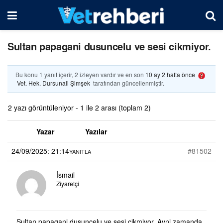
Sultan papagani dusuncelu ve sesi cikmiyor.
Bu konu 1 yanıt içerir, 2 izleyen vardır ve en son
10 ay 2 hafta önce
Vet. Hek. Dursunali Şimşek
tarafından güncellenmiştir.
2 yazı görüntüleniyor - 1 ile 2 arası (toplam 2)
Yazar
Yazılar
24/09/2025: 21:14
#81502
YANITLA
İsmail
Ziyaretçi
Sultan papagani dusuncelu ve sesi cikmiyor. Ayni zamanda