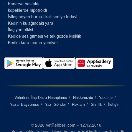
Kanarya hastalık
kopeklerde hipotroidi
İyileşmeyen burnu tıkalı kediye tedavi
Kedinin kulağındaki yara
İlaç yan etkisi
Kedide ses gitmesi ve tek gözde kısıklık
Kedim kuru mama yemiyor
Veteriner İlaç Dozu Hesaplama
Hakkımızda
Yazarlar
Yazar Başvurusu
Yazı Gönder
Reklam
Gizlilik
İletişim
© 2026 VetRehberi.com – 12.12.2016
Beşeri hekimlik insan içinse Veteriner Hekimlik insanlık içindir...