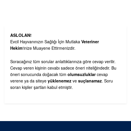
ASLOLAN!
Evcil Hayvanınızın Sağlığı İçin Mutlaka
Veteriner
Hekim
‘inize Muayene Ettirmenizdir.
Soracağınız tüm sorular anlattıklarınıza göre cevap verilir.
Cevap veren kişinin cevabı sadece öneri niteliğindedir. Bu
öneri sonucunda doğacak tüm
olumsuzluklar
cevap
verene ya da siteye
yüklenemez
ve
suçlanamaz
. Soru
soran kişiler şartları kabul etmiştir.