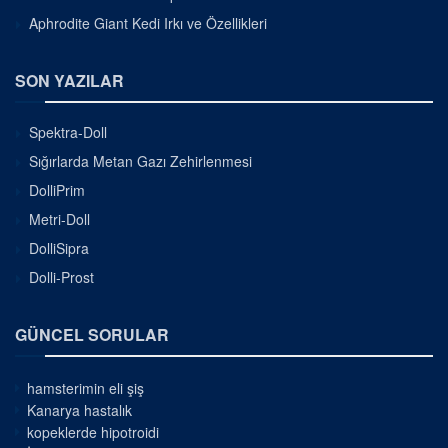
Aphrodite Giant Kedi Irkı ve Özellikleri
SON YAZILAR
Spektra-Doll
Sığırlarda Metan Gazı Zehirlenmesi
DolliPrim
Metri-Doll
DolliSipra
Dolli-Prost
GÜNCEL SORULAR
hamsterimin eli şiş
Kanarya hastalık
kopeklerde hipotroidi