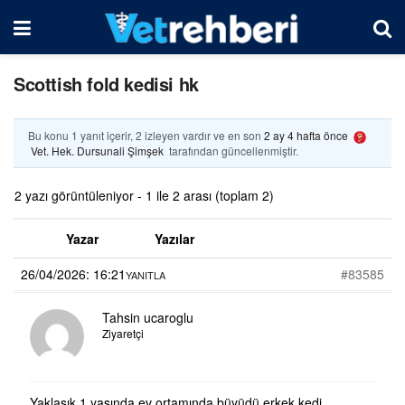
Scottish fold kedisi hk
Bu konu 1 yanıt içerir, 2 izleyen vardır ve en son
2 ay 4 hafta önce
Vet. Hek. Dursunali Şimşek
tarafından güncellenmiştir.
2 yazı görüntüleniyor - 1 ile 2 arası (toplam 2)
Yazar
Yazılar
26/04/2026: 16:21
#83585
YANITLA
Tahsin ucaroglu
Ziyaretçi
Yaklaşık 1 yaşında ev ortamında büyüdü erkek kedi