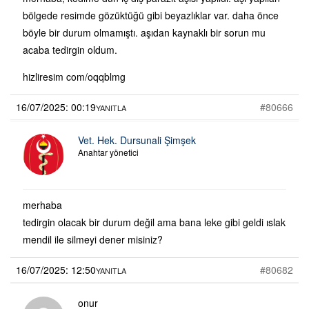
bölgede resimde gözüktüğü gibi beyazlıklar var. daha önce
böyle bir durum olmamıştı. aşıdan kaynaklı bir sorun mu
acaba tedirgin oldum.
hizliresim com/oqqblmg
16/07/2025: 00:19
#80666
YANITLA
Vet. Hek. Dursunali Şimşek
Anahtar yönetici
merhaba
tedirgin olacak bir durum değil ama bana leke gibi geldi ıslak
mendil ile silmeyi dener misiniz?
16/07/2025: 12:50
#80682
YANITLA
onur