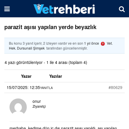
parazit aşısı yapılan yerde beyazlık
Bu konu 3 yanıt içerir, 2 izleyen vardır ve en son
1 yıl önce
Vet.
Hek. Dursunali Şimşek
tarafından güncellenmiştir.
4 yazı görüntüleniyor - 1 ile 4 arası (toplam 4)
Yazar
Yazılar
15/07/2025: 12:35
#80629
YANITLA
onur
Ziyaretçi
merhaba, kedime dün iç dış parazit aşısı yapıldı. aşı yapılan