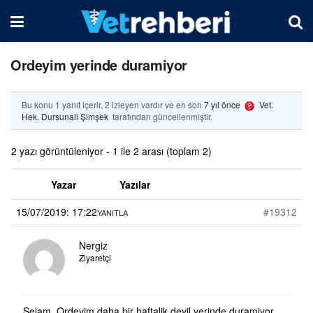
Ordeyim yerinde duramiyor
Bu konu 1 yanıt içerir, 2 izleyen vardır ve en son
7 yıl önce
Vet.
Hek. Dursunali Şimşek
tarafından güncellenmiştir.
2 yazı görüntüleniyor - 1 ile 2 arası (toplam 2)
Yazar
Yazılar
15/07/2019: 17:22
#19312
YANITLA
Nergiz
Ziyaretçi
Selam. Ordeyim daha bir haftalik deyil yerinde duramiyor,