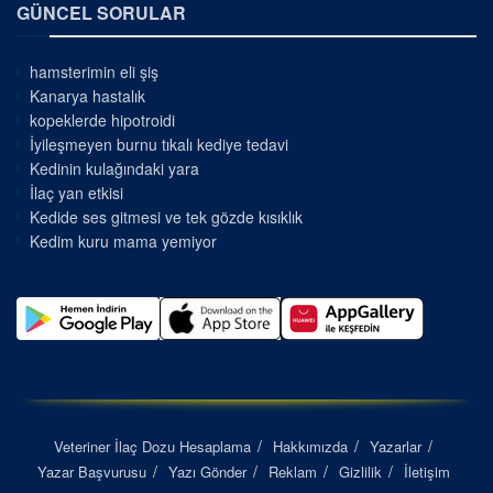
GÜNCEL SORULAR
hamsterimin eli şiş
Kanarya hastalık
kopeklerde hipotroidi
İyileşmeyen burnu tıkalı kediye tedavi
Kedinin kulağındaki yara
İlaç yan etkisi
Kedide ses gitmesi ve tek gözde kısıklık
Kedim kuru mama yemiyor
Veteriner İlaç Dozu Hesaplama
Hakkımızda
Yazarlar
Yazar Başvurusu
Yazı Gönder
Reklam
Gizlilik
İletişim