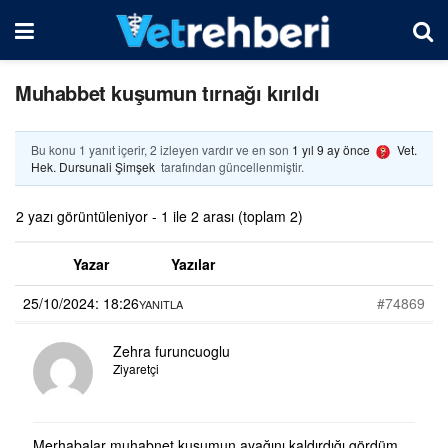
Muhabbet kuşumun tırnağı kırıldı
Bu konu 1 yanıt içerir, 2 izleyen vardır ve en son
1 yıl 9 ay önce
Vet.
Hek. Dursunali Şimşek
tarafından güncellenmiştir.
2 yazı görüntüleniyor - 1 ile 2 arası (toplam 2)
Yazar
Yazılar
25/10/2024: 18:26
#74869
YANITLA
Zehra furuncuoglu
Ziyaretçi
Merhabalar muhabnet kuşumun ayağını kaldırdığı gördüm