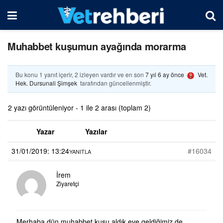
Muhabbet kuşumun ayağında morarma
Bu konu 1 yanıt içerir, 2 izleyen vardır ve en son
7 yıl 6 ay önce
Vet.
Hek. Dursunali Şimşek
tarafından güncellenmiştir.
2 yazı görüntüleniyor - 1 ile 2 arası (toplam 2)
Yazar
Yazılar
31/01/2019: 13:24
#16034
YANITLA
İrem
Ziyaretçi
Merhaba dün muhabbet kuşu aldık eve geldiğimiz de