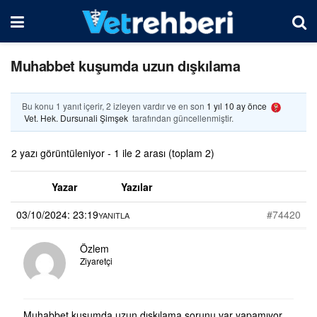
Muhabbet kuşumda uzun dışkılama
Bu konu 1 yanıt içerir, 2 izleyen vardır ve en son
1 yıl 10 ay önce
Vet. Hek. Dursunali Şimşek
tarafından güncellenmiştir.
2 yazı görüntüleniyor - 1 ile 2 arası (toplam 2)
Yazar
Yazılar
03/10/2024: 23:19
#74420
YANITLA
Özlem
Ziyaretçi
Muhabbet kuşumda uzun dışkılama sorunu var yapamıyor