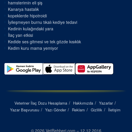
hamsterimin eli şiş
Kanarya hastalık
kopeklerde hipotroidi
İyileşmeyen burnu tıkalı kediye tedavi
Kedinin kulağındaki yara
İlaç yan etkisi
Kedide ses gitmesi ve tek gözde kısıklık
Kedim kuru mama yemiyor
Veteriner İlaç Dozu Hesaplama
Hakkımızda
Yazarlar
Yazar Başvurusu
Yazı Gönder
Reklam
Gizlilik
İletişim
© 2026 VetRehberi.com – 12.12.2016