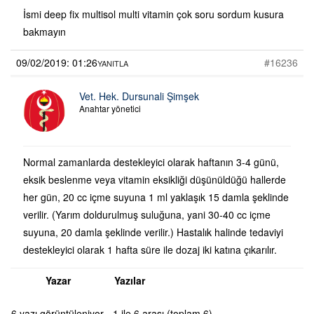
İsmi deep fix multisol multi vitamin çok soru sordum kusura
bakmayın
09/02/2019: 01:26
#16236
YANITLA
Vet. Hek. Dursunali Şimşek
Anahtar yönetici
Normal zamanlarda destekleyici olarak haftanın 3-4 günü,
eksik beslenme veya vitamin eksikliği düşünüldüğü hallerde
her gün, 20 cc içme suyuna 1 ml yaklaşık 15 damla şeklinde
verilir. (Yarım doldurulmuş suluğuna, yani 30-40 cc içme
suyuna, 20 damla şeklinde verilir.) Hastalık halinde tedaviyi
destekleyici olarak 1 hafta süre ile dozaj iki katına çıkarılır.
Yazar
Yazılar
6 yazı görüntüleniyor - 1 ile 6 arası (toplam 6)