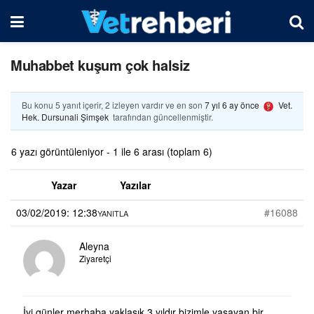
Muhabbet kuşum çok halsiz
Bu konu 5 yanıt içerir, 2 izleyen vardır ve en son
7 yıl 6 ay önce
Vet.
Hek. Dursunali Şimşek
tarafından güncellenmiştir.
6 yazı görüntüleniyor - 1 ile 6 arası (toplam 6)
Yazar
Yazılar
03/02/2019: 12:38
#16088
YANITLA
Aleyna
Ziyaretçi
İyi günler merhaba yaklaşık 3 yıldır bizimle yaşayan bir