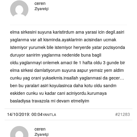
ceren
Ziyaretçi
elma sirkesini suyuna karistirdum ama yarasi icin degil.asiri
yaglanma var alt kisminda.ayaklarinin acisindan ucmak
istemiyor yurumek bile istemiyor heryerde yatar pozisyonda
duruyor sanirim yaglanma nedenide buna bagli
oldu.yaglanmayi onlemek amaci ile 1 hafta oldu 3 gunde bir
elma sirkesi damlatiyorum suyuna aspur yemsiz yem aldim
cunku yag orani yuksekmis.insallah yaglanmasi da gecer…
ben bu yaralari asiri koyulasinca daha kotu oldu sandm
eskiden cunku vu kadar cani aciniyordu.kurumaya
basladiysa travazola mi devam etmeliyim
14/10/2019: 00:04
#21283
YANITLA
ceren
Ziyaretçi