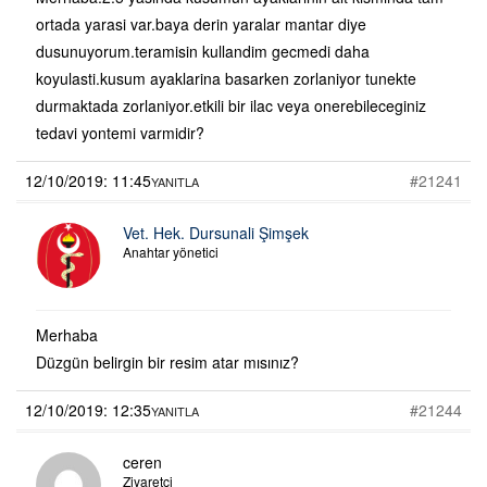
ortada yarasi var.baya derin yaralar mantar diye
dusunuyorum.teramisin kullandim gecmedi daha
koyulasti.kusum ayaklarina basarken zorlaniyor tunekte
durmaktada zorlaniyor.etkili bir ilac veya onerebileceginiz
tedavi yontemi varmidir?
12/10/2019: 11:45
#21241
YANITLA
Vet. Hek. Dursunali Şimşek
Anahtar yönetici
Merhaba
Düzgün belirgin bir resim atar mısınız?
12/10/2019: 12:35
#21244
YANITLA
ceren
Ziyaretçi