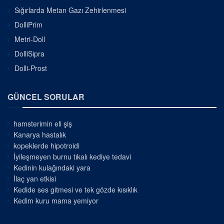
Sığırlarda Metan Gazı Zehirlenmesi
DolliPrim
Metri-Doll
DolliSipra
Dolli-Prost
GÜNCEL SORULAR
hamsterimin eli şiş
Kanarya hastalık
kopeklerde hipotroidi
İyileşmeyen burnu tıkalı kediye tedavi
Kedinin kulağındaki yara
İlaç yan etkisi
Kedide ses gitmesi ve tek gözde kısıklık
Kedim kuru mama yemiyor