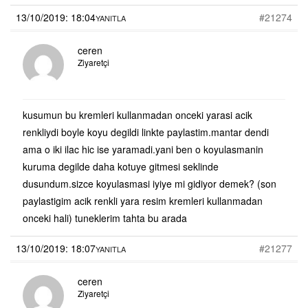
13/10/2019: 18:04
#21274
YANITLA
ceren
Ziyaretçi
kusumun bu kremleri kullanmadan onceki yarasi acik
renkliydi boyle koyu degildi linkte paylastim.mantar dendi
ama o iki ilac hic ise yaramadi.yani ben o koyulasmanin
kuruma degilde daha kotuye gitmesi seklinde
dusundum.sizce koyulasmasi iyiye mi gidiyor demek? (son
paylastigim acik renkli yara resim kremleri kullanmadan
onceki hali) tuneklerim tahta bu arada
13/10/2019: 18:07
#21277
YANITLA
ceren
Ziyaretçi