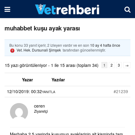
muhabbet kuşu ayak yarası
Bu konu 33 yanıt içerir, 2 izleyen vardır ve en son
10 ay 4 hafta önce
Vet. Hek. Dursunali Şimşek
tarafından güncellenmiştir.
15 yazı görüntüleniyor - 1 ile 15 arası (toplam 34)
1
2
3
→
Yazar
Yazılar
12/10/2019: 00:32
#21239
YANITLA
ceren
Ziyaretçi
Merhaba.2.5 yasinda kusumun ayaklarinin alt kisminda tam