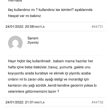
ilaç kullandınız mı ? kullandınız ise isimleri? ayaklarında
hissyat var mı bakınız
24/01/2022: 20:58
#44731
YANITLA
Sanem
Ziyaretçi
Hayır hiçbir ilaç kullanilmadi , babam mama hazırlar her
hafta içine bebe bisküvisi ,havuç ,yumurta ,galete unu
koyuyordu arada kurabiye ve ekmek içi yiyordu acaba
onların mi bı zararı oldu ayağı sistigi ve morardigi için
kantaron otu yağı sürdük ,kendi kendine gecermi yoksa bı
veterinlere götürmemizmi lazım ?
24/01/2022: 21:01
#44732
YANITLA