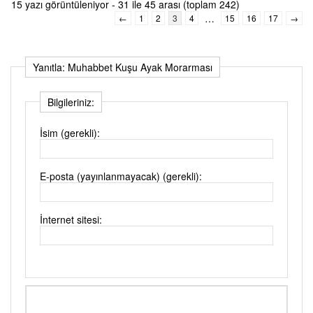
15 yazı görüntüleniyor - 31 ile 45 arası (toplam 242)
…
←
1
2
3
4
15
16
17
→
Yanıtla: Muhabbet Kuşu Ayak Morarması
Bilgileriniz:
İsim (gerekli):
E-posta (yayınlanmayacak) (gerekli):
İnternet sitesi: