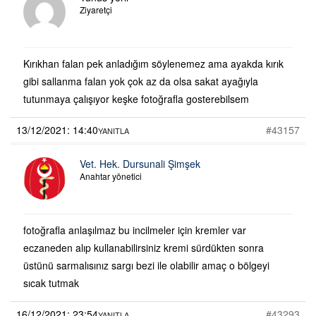
Ziyaretçi
Kırıkhan falan pek anladığım söylenemez ama ayakda kırık
gibi sallanma falan yok çok az da olsa sakat ayağıyla
tutunmaya çalışıyor keşke fotoğrafla gosterebilsem
13/12/2021: 14:40
#43157
YANITLA
Vet. Hek. Dursunali Şimşek
Anahtar yönetici
fotoğrafla anlaşılmaz bu incilmeler için kremler var
eczaneden alıp kullanabilirsiniz kremi sürdükten sonra
üstünü sarmalısınız sargı bezi ile olabilir amaç o bölgeyi
sıcak tutmak
16/12/2021: 23:54
#43293
YANITLA