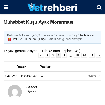
Muhabbet Kuşu Ayak Morarması
Bu konu 241 yanıt içerir, 2 izleyen vardır ve en son
5 ay 3 hafta önce
Vet. Hek. Dursunali Şimşek
tarafından güncellenmiştir.
15 yazı görüntüleniyor - 31 ile 45 arası (toplam 242)
…
←
1
2
3
4
15
16
17
→
Yazar
Yazılar
04/12/2021: 20:43
#42832
YANITLA
Saadet
Ziyaretçi