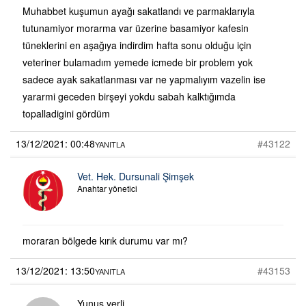
Muhabbet kuşumun ayağı sakatlandı ve parmaklarıyla
tutunamiyor morarma var üzerine basamiyor kafesin
tüneklerini en aşağıya indirdim hafta sonu olduğu için
veteriner bulamadım yemede icmede bir problem yok
sadece ayak sakatlanması var ne yapmalıyım vazelin ise
yararmi geceden birşeyi yokdu sabah kalktığımda
topalladigini gördüm
13/12/2021: 00:48
#43122
YANITLA
Vet. Hek. Dursunali Şimşek
Anahtar yönetici
moraran bölgede kırık durumu var mı?
13/12/2021: 13:50
#43153
YANITLA
Yunus yerli