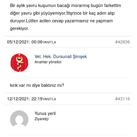
Bir aylık yavru kuşumun bacağı morarmış bugün farkettim
diğer yavru gibi yüyüyemiyor.İttşrince bir kaç adım atıp
duruyor.Lütfen acilen cevap yazarmısınız ne yapmam
gerekiyor.
05/12/2021: 00:06
#42836
YANITLA
Vet. Hek. Dursunali Şimşek
Anahtar yönetici
kırık var mı diye baktınız mı?
12/12/2021: 22:19
#43116
YANITLA
Yunus yerli
Ziyaretçi