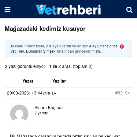
Mağazadaki kedimiz kusuyor
Bu konu 1 yanıt içerir, 2 izleyen vardır ve en son
4 ay 2 hafta önce
Vet. Hek. Dursunali Şimşek
tarafından güncellenmiştir.
2 yazı görüntüleniyor - 1 ile 2 arası (toplam 2)
Yazar
Yazılar
20/03/2026: 13:44
#83194
YANITLA
Sinem Kaçmaz
Ziyaretçi
Bir Mağazada çalışanım burada bizim sayılan bir kedi var