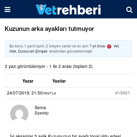
Kuzunun arka ayakları tutmuyor
Bu konu 1 yanıt içerir, 2 izleyen vardır ve en son
7 yıl önce
Vet.
Hek. Dursunali Şimşek
tarafından güncellenmiştir.
2 yazı görüntüleniyor - 1 ile 2 arası (toplam 2)
Yazar
Yazılar
24/07/2019: 21:50
#19567
YANITLA
Sema
Ziyaretçi
İyi akşamlar 5 aylık Kuzumuzun bir ayağı topal oldu ertesi