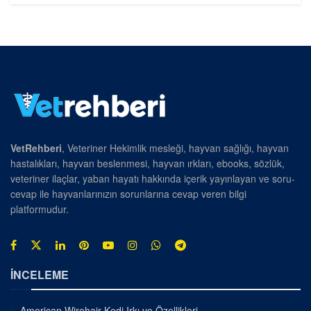
VetRehberi
, Veteriner Hekimlik mesleği, hayvan sağlığı, hayvan
hastalıkları, hayvan beslenmesi, hayvan ırkları, ebooks, sözlük,
veteriner ilaçlar, yaban hayatı hakkında içerik yayınlayan ve soru-
cevap ile hayvanlarınızın sorunlarına cevap veren bilgi
platformudur.
İNCELEME
American Wirehair Kedi Irkı ve Özellikleri