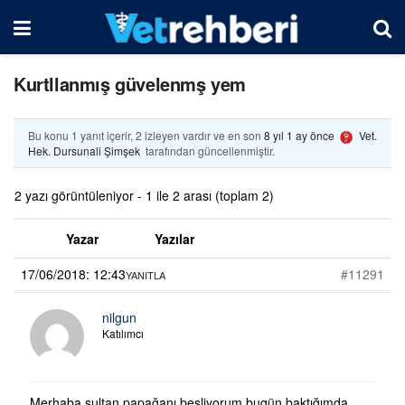
Kurtllanmış güvelenmş yem
Bu konu 1 yanıt içerir, 2 izleyen vardır ve en son
8 yıl 1 ay önce
Vet.
Hek. Dursunali Şimşek
tarafından güncellenmiştir.
2 yazı görüntüleniyor - 1 ile 2 arası (toplam 2)
Yazar
Yazılar
17/06/2018: 12:43
#11291
YANITLA
nilgun
Katılımcı
Merhaba,sultan papağanı besliyorum.bugün baktığımda