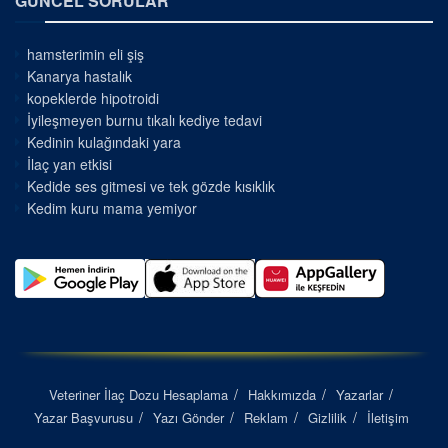
GÜNCEL SORULAR
hamsterimin eli şiş
Kanarya hastalık
kopeklerde hipotroidi
İyileşmeyen burnu tıkalı kediye tedavi
Kedinin kulağındaki yara
İlaç yan etkisi
Kedide ses gitmesi ve tek gözde kısıklık
Kedim kuru mama yemiyor
Veteriner İlaç Dozu Hesaplama
Hakkımızda
Yazarlar
Yazar Başvurusu
Yazı Gönder
Reklam
Gizlilik
İletişim