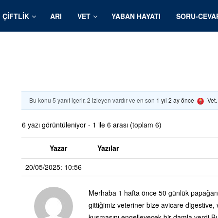
ÇIFTLIK
ARI
VET
YABAN HAYATI
SORU-CEVA
Bu konu 5 yanıt içerir, 2 izleyen vardır ve en son
1 yıl 2 ay önce
Vet
6 yazı görüntüleniyor - 1 ile 6 arası (toplam 6)
Yazar
Yazılar
20/05/2025: 10:56
Merhaba 1 hafta önce 50 günlük papağanı
gittiğimiz veteriner bize avicare digestive,
kusmasını engelleyecek bir damla verdi.B