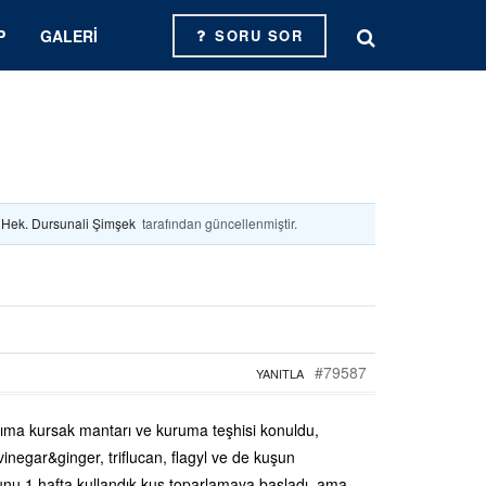
P
GALERI
SORU SOR
. Hek. Dursunali Şimşek
tarafından güncellenmiştir.
#79587
YANITLA
ma kursak mantarı ve kuruma teşhisi konuldu,
 vinegar&ginger, triflucan, flagyl ve de kuşun
unu 1 hafta kullandık kuş toparlamaya başladı, ama