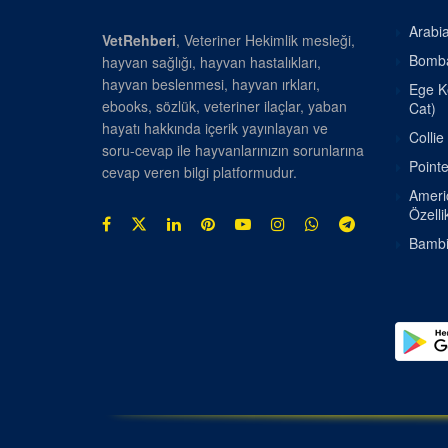
Arabia
VetRehberi
, Veteriner Hekimlik mesleği,
Bombay
hayvan sağlığı, hayvan hastalıkları,
hayvan beslenmesi, hayvan ırkları,
Ege Ke
ebooks, sözlük, veteriner ilaçlar, yaban
Cat)
hayatı hakkında içerik yayınlayan ve
Collie
soru-cevap ile hayvanlarınızın sorunlarına
Pointe
cevap veren bilgi platformudur.
Americ
Özellik
Bambin