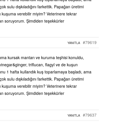
ok sulu dışkıladığını farkettik. Papağan üretimi
cı kuşuma verebilir miyim? Veterinere tekrar
dan soruyorum. Şimdiden teşekkürler
#79619
YANITLA
ma kursak mantarı ve kuruma teşhisi konuldu,
 vinegar&ginger, triflucan, flagyl ve de kuşun
unu 1 hafta kullandık kuş toparlamaya başladı, ama
ok sulu dışkıladığını farkettik. Papağan üretimi
cı kuşuma verebilir miyim? Veterinere tekrar
dan soruyorum. Şimdiden teşekkürler
#79637
YANITLA