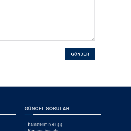
GÖNDER
GÜNCEL SORULAR
hamsterimin eli şiş
Kanarya hastalık