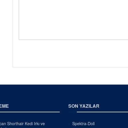
EME
SON YAZILAR
an Shorthair Kedi Irkı ve
Spektra-Doll