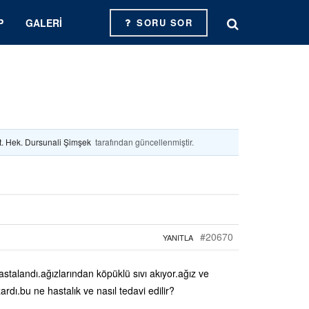
P
GALERI
SORU SOR
t. Hek. Dursunali Şimşek
tarafından güncellenmiştir.
#20670
YANITLA
talandı.ağızlarından köpüklü sıvı akıyor.ağız ve
ızardı.bu ne hastalık ve nasıl tedavi edilir?