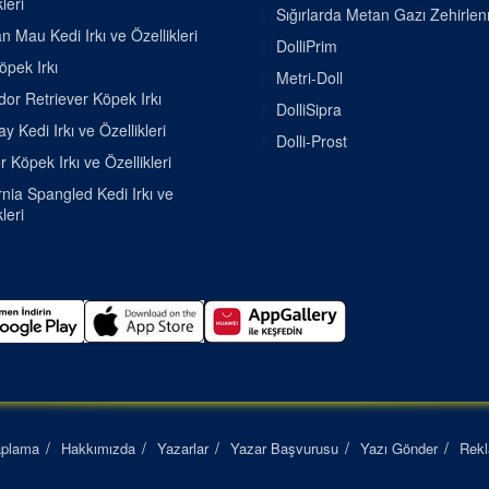
leri
Sığırlarda Metan Gazı Zehirle
n Mau Kedi Irkı ve Özellikleri
DolliPrim
pek Irkı
Metri-Doll
or Retriever Köpek Irkı
DolliSipra
 Kedi Irkı ve Özellikleri
Dolli-Prost
r Köpek Irkı ve Özellikleri
rnia Spangled Kedi Irkı ve
leri
aplama
Hakkımızda
Yazarlar
Yazar Başvurusu
Yazı Gönder
Rek