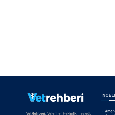
İNCEL
Americ
VetRehberi
, Veteriner Hekimlik mesleği,