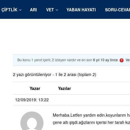
ÇIFTLIK
ARI
VET
YABAN HAYATI
SORU-CEVA
Bu konu 1 yanıt içerir, 2 izleyen vardır ve en son
6 yıl 10 ay önce
Ve
2 yazı görüntüleniyor - 1 ile 2 arası (toplam 2)
Yazar
Yazılar
12/09/2019: 13:22
Merhaba.Letfen yardım edin.koyunlarım has
çene altı şişdi.ağızlarını içerisi her tarafı k