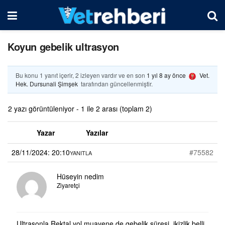
Koyun gebelik ultrasyon
Bu konu 1 yanıt içerir, 2 izleyen vardır ve en son
1 yıl 8 ay önce
Vet.
Hek. Dursunali Şimşek
tarafından güncellenmiştir.
2 yazı görüntüleniyor - 1 ile 2 arası (toplam 2)
Yazar
Yazılar
28/11/2024: 20:10
#75582
YANITLA
Hüseyin nedim
Ziyaretçi
Ultrasonla Rektal yol muayene de gebelik süresi, ikizlik belli