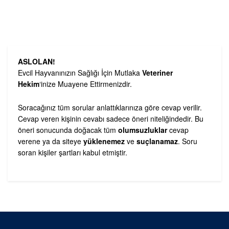
ASLOLAN!
Evcil Hayvanınızın Sağlığı İçin Mutlaka
Veteriner
Hekim
‘inize Muayene Ettirmenizdir.
Soracağınız tüm sorular anlattıklarınıza göre cevap verilir.
Cevap veren kişinin cevabı sadece öneri niteliğindedir. Bu
öneri sonucunda doğacak tüm
olumsuzluklar
cevap
verene ya da siteye
yüklenemez
ve
suçlanamaz
. Soru
soran kişiler şartları kabul etmiştir.