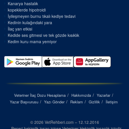
Kanarya hastalık
kopeklerde hipotroidi
İyileşmeyen burnu tıkalı kediye tedavi
Kedinin kulağındaki yara
İlaç yan etkisi
Kedide ses gitmesi ve tek gözde kısıklık
Kedim kuru mama yemiyor
Veteriner İlaç Dozu Hesaplama
Hakkımızda
Yazarlar
Yazar Başvurusu
Yazı Gönder
Reklam
Gizlilik
İletişim
© 2026 VetRehberi.com – 12.12.2016
Beşeri hekimlik insan içinse Veteriner Hekimlik insanlık içindir...