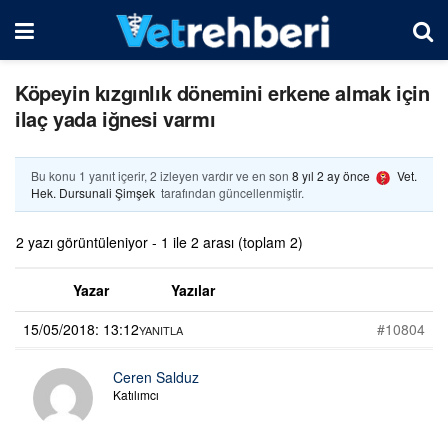
Köpeyin kızgınlık dönemini erkene almak için
ilaç yada iğnesi varmı
Bu konu 1 yanıt içerir, 2 izleyen vardır ve en son
8 yıl 2 ay önce
Vet.
Hek. Dursunali Şimşek
tarafından güncellenmiştir.
2 yazı görüntüleniyor - 1 ile 2 arası (toplam 2)
Yazar
Yazılar
15/05/2018: 13:12
#10804
YANITLA
Ceren Salduz
Katılımcı