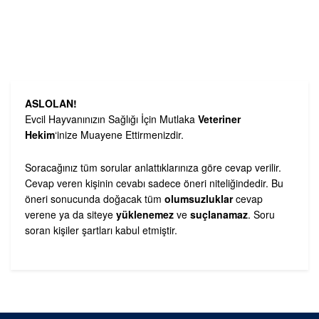
ASLOLAN!
Evcil Hayvanınızın Sağlığı İçin Mutlaka
Veteriner
Hekim
‘inize Muayene Ettirmenizdir.
Soracağınız tüm sorular anlattıklarınıza göre cevap verilir.
Cevap veren kişinin cevabı sadece öneri niteliğindedir. Bu
öneri sonucunda doğacak tüm
olumsuzluklar
cevap
verene ya da siteye
yüklenemez
ve
suçlanamaz
. Soru
soran kişiler şartları kabul etmiştir.