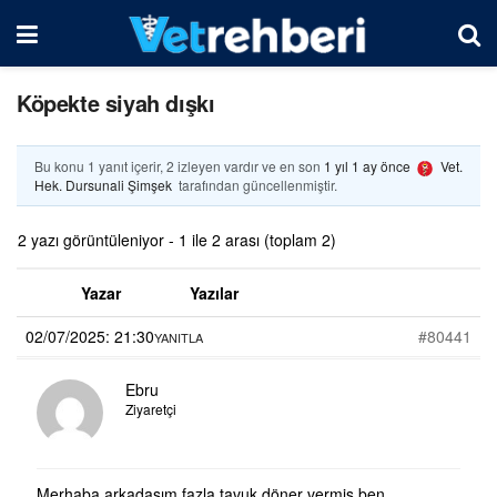
Köpekte siyah dışkı
Bu konu 1 yanıt içerir, 2 izleyen vardır ve en son
1 yıl 1 ay önce
Vet.
Hek. Dursunali Şimşek
tarafından güncellenmiştir.
2 yazı görüntüleniyor - 1 ile 2 arası (toplam 2)
Yazar
Yazılar
02/07/2025: 21:30
#80441
YANITLA
Ebru
Ziyaretçi
Merhaba arkadaşım fazla tavuk döner vermiş ben