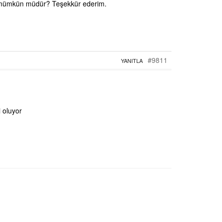
si mümkün müdür? Teşekkür ederim.
#9811
YANITLA
 oluyor