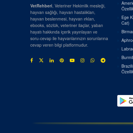
Americ
VetRehberi
, Veteriner Hekimlik mesleği,
Özellik
hayvan sağlığı, hayvan hastalıkları,
Ege Ke
hayvan beslenmesi, hayvan ırkları,
Cat)
ebooks, sözlük, veteriner ilaçlar, yaban
Birman
hayatı hakkında içerik yayınlayan ve
soru-cevap ile hayvanlarınızın sorunlarına
Aphrod
cevap veren bilgi platformudur.
Labrad
Burmil
Brazil
Özellik