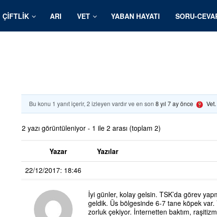
ÇIFTLIK
ARI
VET
YABAN HAYATI
SORU-CEVA
Bu konu 1 yanıt içerir, 2 izleyen vardır ve en son
8 yıl 7 ay önce
Vet
2 yazı görüntüleniyor - 1 ile 2 arası (toplam 2)
Yazar
Yazılar
22/12/2017: 18:46
İyi günler, kolay gelsin. TSK’da görev y
geldik. Üs bölgesinde 6-7 tane köpek var. 
zorluk çekiyor. İnternetten baktım, raşiti