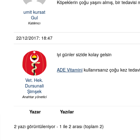
Köpeklerin çoğu yaşını almış, bir tedavi
umit kursat
Gul
Katılımcı
22/12/2017: 18:47
iyi günler sizide kolay gelsin
ADE Vitamini
kullanırsanız çoğu kez tedavi
Vet. Hek.
Dursunali
Şimşek
Anahtar yönetici
Yazar
Yazılar
2 yazı görüntüleniyor - 1 ile 2 arası (toplam 2)