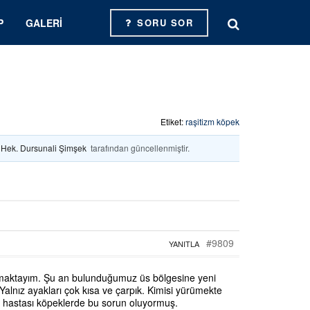
P
GALERI
SORU SOR
Etiket:
raşitizm köpek
. Hek. Dursunali Şimşek
tarafından güncellenmiştir.
#9809
YANITLA
apmaktayım. Şu an bulunduğumuz üs bölgesine yeni
Yalnız ayakları çok kısa ve çarpık. Kimisi yürümekte
zm hastası köpeklerde bu sorun oluyormuş.