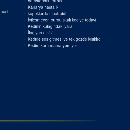
hamsterimin eli şiş
Kanarya hastalık
nmesi
kopeklerde hipotroidi
İyileşmeyen burnu tıkalı kediye tedavi
Kedinin kulağındaki yara
İlaç yan etkisi
Kedide ses gitmesi ve tek gözde kısıklık
Kedim kuru mama yemiyor