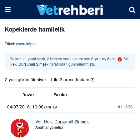
Kopeklerde hamilelik
Etiket:
yavru köpek
Bu konu 1 yanıt içerir, 2 izleyen vardır ve en son
8 yıl 1 ay önce
Vet.
Hek. Dursunali Şimşek
tarafından güncellenmiştir.
2 yazı görüntüleniyor - 1 ile 2 arası (toplam 2)
Yazar
Yazılar
04/07/2018: 16:06
#11636
YANITLA
Vet. Hek. Dursunali Şimşek
Anahtar yönetici