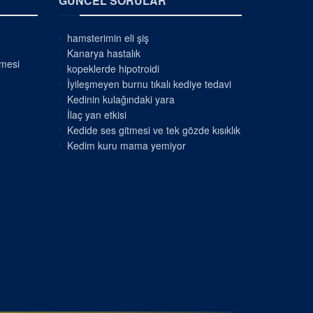
GÜNCEL SORULAR
hamsterimin eli şiş
Kanarya hastalık
nmesi
kopeklerde hipotroidi
İyileşmeyen burnu tıkalı kediye tedavi
Kedinin kulağındaki yara
İlaç yan etkisi
Kedide ses gitmesi ve tek gözde kısıklık
Kedim kuru mama yemiyor