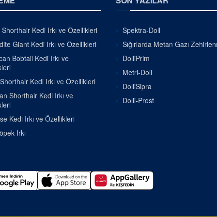
EME
SON YAZILAR
h Shorthair Kedi Irkı ve Özellikleri
Spektra-Doll
ite Giant Kedi Irkı ve Özellikleri
Sığırlarda Metan Gazı Zehirle
an Bobtail Kedi Irkı ve
DolliPrim
leri
Metri-Doll
Shorthair Kedi Irkı ve Özellikleri
DolliSipra
ian Shorthair Kedi Irkı ve
Dolli-Prost
leri
se Kedi Irkı ve Özellikleri
pek Irkı