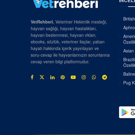
İNCEL
Britis
VetRehberi
, Veteriner Hekimlik mesleği,
Aphrod
hayvan sağlığı, hayvan hastalıkları,
hayvan beslenmesi, hayvan ırkları,
Americ
ebooks, sözlük, veteriner ilaçlar, yaban
Özellik
hayatı hakkında içerik yayınlayan ve
Asian 
soru-cevap ile hayvanlarınızın sorunlarına
Brazil
cevap veren bilgi platformudur.
Özellik
Baline
Pug Kö