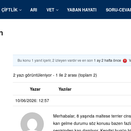
ÇIFTLIK
ARI
VET
YABAN HAYATI
SORU-CEVA
n
Bu konu 1 yanıt içerir, 2 izleyen vardır ve en son
1 ay 2 hafta önce
V
2 yazı görüntüleniyor - 1 ile 2 arası (toplam 2)
Yazar
Yazılar
10/06/2026: 12:57
Merhabalar, 8 yaşında maltese terrier cin
kan gelme durumu söz konusu bazen fazl
penisinden kan damlıyor. Kendisi bugün b