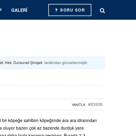
P
GALERI
SORU SOR
et. Hek. Dursunali Şimşek
tarafından güncellenmiştir.
#83938
YANITLA
si bir köpeğe sahibim köpeğimde ara ara idrarından
a oluyor bazen çok az bazende durduk yere
iraz daha fazla kanama geçiriyor. Burada 2-3