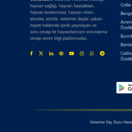
Collie
hayvan sağlığı, hayvan hastalıkları,
hayvan beslenmesi, hayvan ırkları,
Bengal
ebooks, sözlük, veteriner ilaçlar, yaban
Americ
hayatı hakkında içerik yayınlayan ve
Özellik
soru-cevap ile hayvanlarınızın sorunlarına
Burmil
cevap veren bilgi platformudur.
Bambin
Califo
Özellik
Veteriner İlaç Dozu Hes