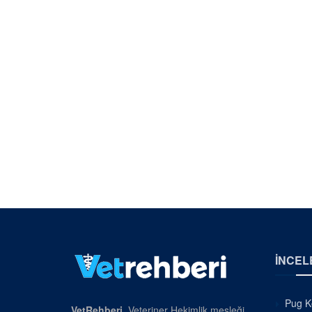
İNCEL
Pug Kö
VetRehberi
, Veteriner Hekimlik mesleği,