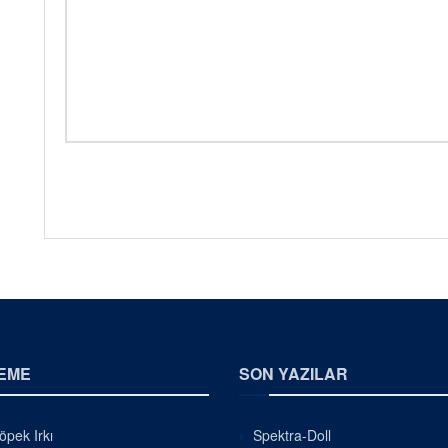
EME
SON YAZILAR
pek Irkı
Spektra-Doll