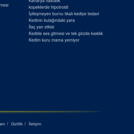
Kanarya hastalık
nmesi
kopeklerde hipotroidi
İyileşmeyen burnu tıkalı kediye tedavi
Kedinin kulağındaki yara
İlaç yan etkisi
Kedide ses gitmesi ve tek gözde kısıklık
Kedim kuru mama yemiyor
lam
Gizlilik
İletişim