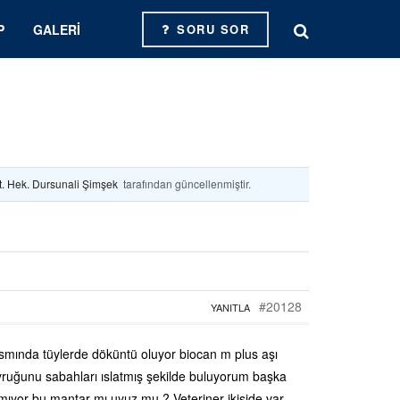
P
GALERI
SORU SOR
t. Hek. Dursunali Şimşek
tarafından güncellenmiştir.
#20128
YANITLA
smında tüylerde döküntü oluyor biocan m plus aşı
uyruğunu sabahları ıslatmış şekilde buluyorum başka
şmıyor bu mantar mı uyuz mu ? Veteriner ikiside var