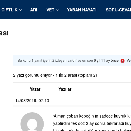
ÇIFTLIK
ARI
VET
YABAN HAYATI
SORU-CEVA
ası
Bu konu 1 yanıt içerir, 2 izleyen vardır ve en son
6 yıl 11 ay önce
Ve
2 yazı görüntüleniyor - 1 ile 2 arası (toplam 2)
Yazar
Yazılar
14/08/2019: 07:13
‘Alman çoban köpeğin in sadece kuyruk kı
yaptırdım tek doz 2 ay sonra tekrarladı k
hiç bir yerinde yok diğer kopeklerde bula