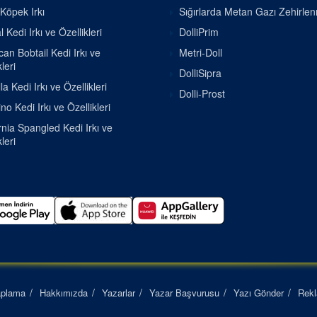
 Köpek Irkı
Sığırlarda Metan Gazı Zehirle
 Kedi Irkı ve Özellikleri
DolliPrim
an Bobtail Kedi Irkı ve
Metri-Doll
leri
DolliSipra
la Kedi Irkı ve Özellikleri
Dolli-Prost
o Kedi Irkı ve Özellikleri
rnia Spangled Kedi Irkı ve
leri
aplama
Hakkımızda
Yazarlar
Yazar Başvurusu
Yazı Gönder
Rek