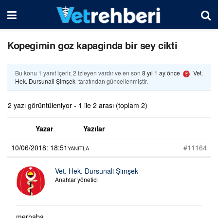
Kopegimin goz kapaginda bir sey cikti
Bu konu 1 yanıt içerir, 2 izleyen vardır ve en son
8 yıl 1 ay önce
Vet.
Hek. Dursunali Şimşek
tarafından güncellenmiştir.
2 yazı görüntüleniyor - 1 ile 2 arası (toplam 2)
Yazar
Yazılar
10/06/2018: 18:51
#11164
YANITLA
Vet. Hek. Dursunali Şimşek
Anahtar yönetici
merhaba