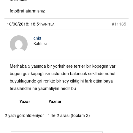
fotoğraf atarmısnız
10/06/2018: 18:51
#11165
YANITLA
cnkt
Katılımcı
Merhaba 5 yasinda bir yorkshiere terrier bir kopegim var
bugun goz kapaginkn ustunden baloncuk seklinde nohut
buyuklugunde gri renkte bir sey ciktigini fark ettim baya
telaslandim ne yapmaliyim nedir bu
Yazar
Yazılar
2 yazı görüntüleniyor - 1 ile 2 arası (toplam 2)