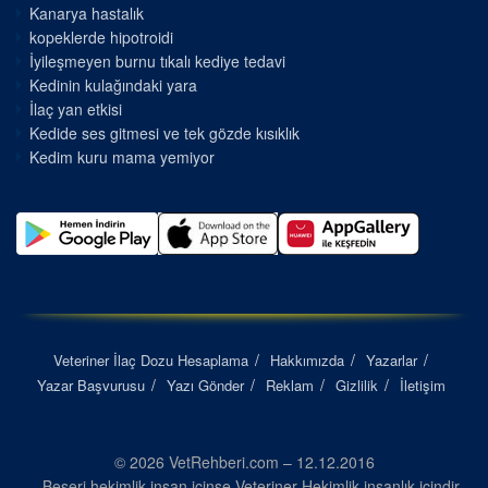
Kanarya hastalık
kopeklerde hipotroidi
İyileşmeyen burnu tıkalı kediye tedavi
Kedinin kulağındaki yara
İlaç yan etkisi
Kedide ses gitmesi ve tek gözde kısıklık
Kedim kuru mama yemiyor
Veteriner İlaç Dozu Hesaplama
Hakkımızda
Yazarlar
Yazar Başvurusu
Yazı Gönder
Reklam
Gizlilik
İletişim
© 2026 VetRehberi.com – 12.12.2016
Beşeri hekimlik insan içinse Veteriner Hekimlik insanlık içindir...