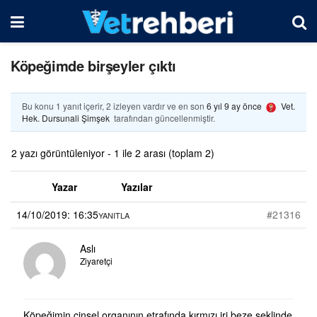
Köpeğimde birşeyler çıktı
Bu konu 1 yanıt içerir, 2 izleyen vardır ve en son
6 yıl 9 ay önce
Vet.
Hek. Dursunali Şimşek
tarafından güncellenmiştir.
2 yazı görüntüleniyor - 1 ile 2 arası (toplam 2)
Yazar
Yazılar
14/10/2019: 16:35
#21316
YANITLA
Aslı
Ziyaretçi
Köpeğimin cinsel organının etrafında kırmızı iri beze şeklinde