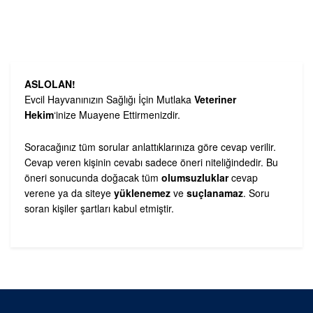
ASLOLAN!
Evcil Hayvanınızın Sağlığı İçin Mutlaka
Veteriner
Hekim
‘inize Muayene Ettirmenizdir.
Soracağınız tüm sorular anlattıklarınıza göre cevap verilir.
Cevap veren kişinin cevabı sadece öneri niteliğindedir. Bu
öneri sonucunda doğacak tüm
olumsuzluklar
cevap
verene ya da siteye
yüklenemez
ve
suçlanamaz
. Soru
soran kişiler şartları kabul etmiştir.