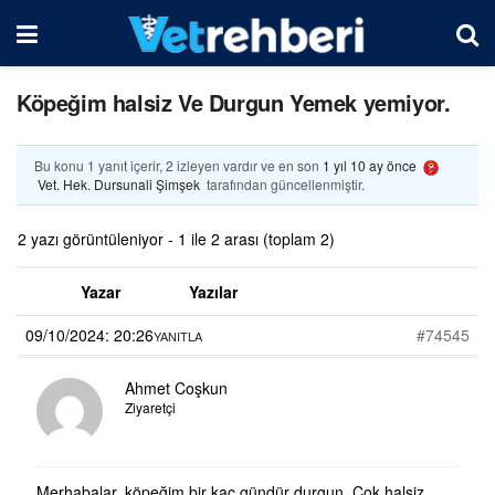
Köpeğim halsiz Ve Durgun Yemek yemiyor.
Bu konu 1 yanıt içerir, 2 izleyen vardır ve en son
1 yıl 10 ay önce
Vet. Hek. Dursunali Şimşek
tarafından güncellenmiştir.
2 yazı görüntüleniyor - 1 ile 2 arası (toplam 2)
Yazar
Yazılar
09/10/2024: 20:26
#74545
YANITLA
Ahmet Coşkun
Ziyaretçi
Merhabalar, köpeğim bir kaç gündür durgun, Çok halsiz,