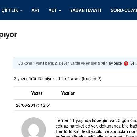
ÇIFTLIK
ARI
VET
YABAN HAYATI
SORU-CEVA
pıyor
Bu konu 1 yanıt içerir, 2 izleyen vardır ve en son
9 yıl 1 ay önce
Vet
2 yazı görüntüleniyor - 1 ile 2 arası (toplam 2)
Yazar
Yazılar
26/06/2017: 12:51
Terrier 11 yaşında köpeğim var. 5 gün önce
çok az hareket ediyor, dokununca bile bağı
Her türlü kan testi yapıldı ve sonuçları 
bağıran köpek sesini bile çıkarmadı. Dışar