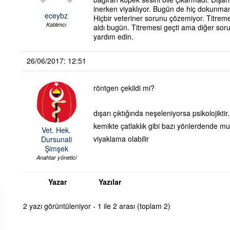
inerken viyaklıyor. Bugün de hiç dokunm
eceybz
Hiçbir veteriner sorunu çözemiyor. Titreme
Katılımcı
aldı bugün. Titremesi geçti ama diğer soru
yardım edin.
26/06/2017: 12:51
röntgen çekildi mi?
dışarı çıktığında neşeleniyorsa psikolojikti
kemikte çatlaklık gibi bazı yönlerdende m
Vet. Hek.
viyaklama olabilir
Dursunali
Şimşek
Anahtar yönetici
Yazar
Yazılar
2 yazı görüntüleniyor - 1 ile 2 arası (toplam 2)