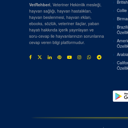
Britis
VetRehberi
, Veteriner Hekimlik mesleği,
Collie
hayvan sağlığı, hayvan hastalıkları,
hayvan beslenmesi, hayvan ırkları,
Birman
ebooks, sözlük, veteriner ilaçlar, yaban
Brazil
hayatı hakkında içerik yayınlayan ve
Özellik
soru-cevap ile hayvanlarınızın sorunlarına
Americ
cevap veren bilgi platformudur.
Özellik
Arabia
Califo
Özellik