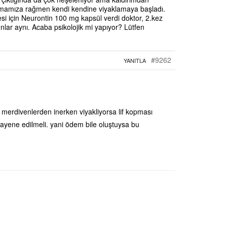
amamıza rağmen kendi kendine viyaklamaya başladı.
si için Neurontin 100 mg kapsül verdi doktor, 2.kez
nlar aynı. Acaba psikolojik mi yapıyor? Lütfen
#9262
YANITLA
r. merdivenlerden inerken viyakliyorsa lif kopması
uayene edilmeli. yani ödem bile oluştuysa bu