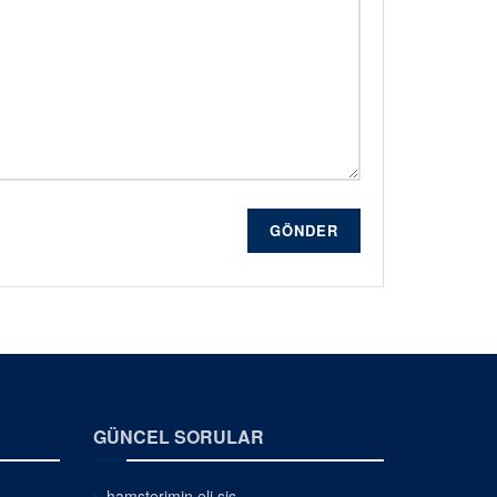
GÖNDER
GÜNCEL SORULAR
hamsterimin eli şiş