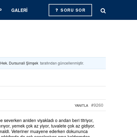
P
GALERI
SORU SOR
. Hek. Dursunali Şimşek
tarafından güncellenmiştir.
#9260
YANITLA
 severken aniden viyakladı o andan beri titriyor,
rıyor, yemek çok az yiyor, tuvalete çok az gidiyor.
normaldi. Veteriner muayene ederken dokununca
ı çıktığında da çok neşeleniyor ama kaldırımdan