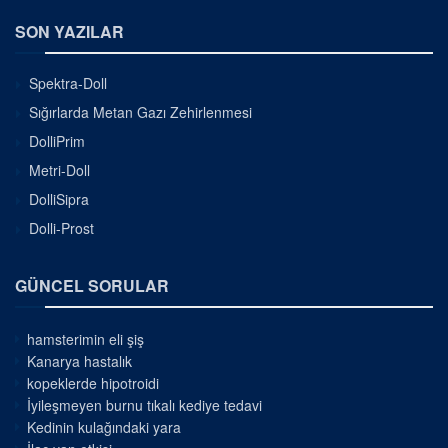
SON YAZILAR
Spektra-Doll
Sığırlarda Metan Gazı Zehirlenmesi
DolliPrim
Metri-Doll
DolliSipra
Dolli-Prost
GÜNCEL SORULAR
hamsterimin eli şiş
Kanarya hastalık
kopeklerde hipotroidi
İyileşmeyen burnu tıkalı kediye tedavi
Kedinin kulağındaki yara