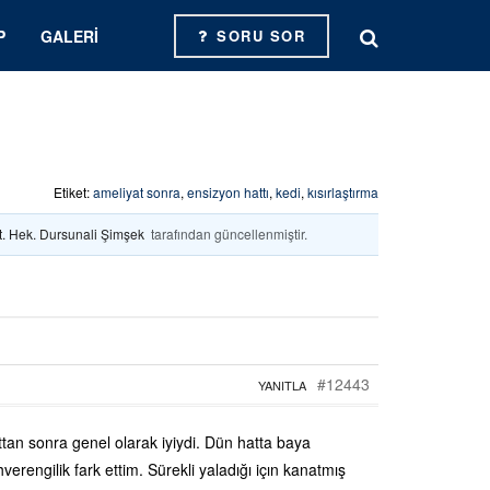
P
GALERI
SORU SOR
Etiket:
ameliyat sonra
,
ensizyon hattı
,
kedi
,
kısırlaştırma
t. Hek. Dursunali Şimşek
tarafından güncellenmiştir.
#12443
YANITLA
ttan sonra genel olarak iyiydi. Dün hatta baya
erengilik fark ettim. Sürekli yaladığı içın kanatmış