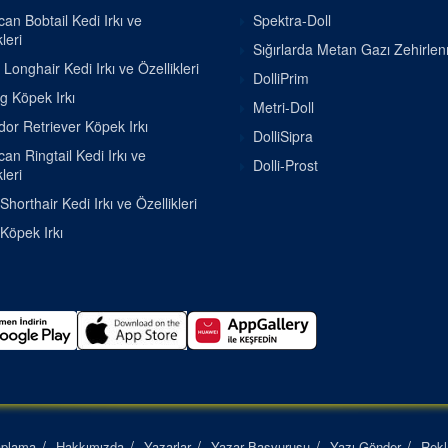
an Bobtail Kedi Irkı ve
Spektra-Doll
leri
Sığırlarda Metan Gazı Zehirle
h Longhair Kedi Irkı ve Özellikleri
DolliPrim
g Köpek Irkı
Metri-Doll
or Retriever Köpek Irkı
DolliSipra
an Ringtail Kedi Irkı ve
Dolli-Prost
leri
Shorthair Kedi Irkı ve Özellikleri
 Köpek Irkı
aplama
Hakkımızda
Yazarlar
Yazar Başvurusu
Yazı Gönder
Rek