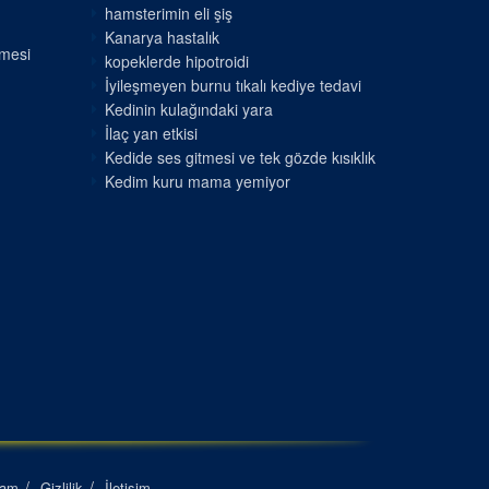
hamsterimin eli şiş
Kanarya hastalık
nmesi
kopeklerde hipotroidi
İyileşmeyen burnu tıkalı kediye tedavi
Kedinin kulağındaki yara
İlaç yan etkisi
Kedide ses gitmesi ve tek gözde kısıklık
Kedim kuru mama yemiyor
lam
Gizlilik
İletişim