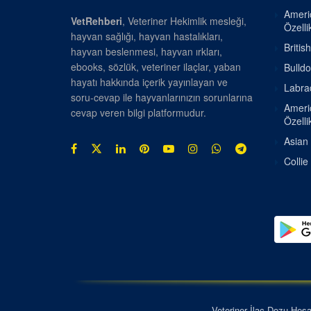
Americ
VetRehberi
, Veteriner Hekimlik mesleği,
Özellik
hayvan sağlığı, hayvan hastalıkları,
Britis
hayvan beslenmesi, hayvan ırkları,
ebooks, sözlük, veteriner ilaçlar, yaban
Bulldo
hayatı hakkında içerik yayınlayan ve
Labrad
soru-cevap ile hayvanlarınızın sorunlarına
Americ
cevap veren bilgi platformudur.
Özellik
Asian 
Collie
Veteriner İlaç Dozu Hes