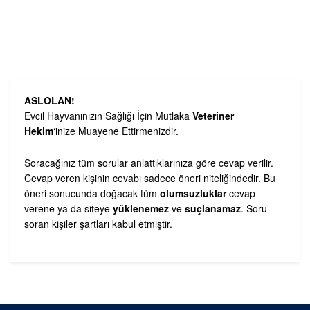
ASLOLAN!
Evcil Hayvanınızın Sağlığı İçin Mutlaka
Veteriner
Hekim
‘inize Muayene Ettirmenizdir.
Soracağınız tüm sorular anlattıklarınıza göre cevap verilir.
Cevap veren kişinin cevabı sadece öneri niteliğindedir. Bu
öneri sonucunda doğacak tüm
olumsuzluklar
cevap
verene ya da siteye
yüklenemez
ve
suçlanamaz
. Soru
soran kişiler şartları kabul etmiştir.