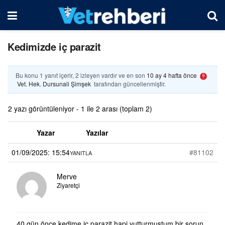
Kedimizde iç parazit
Bu konu 1 yanıt içerir, 2 izleyen vardır ve en son
10 ay 4 hafta önce
Vet. Hek. Dursunali Şimşek
tarafından güncellenmiştir.
2 yazı görüntüleniyor - 1 ile 2 arası (toplam 2)
Yazar
Yazılar
01/09/2025: 15:54
#81102
YANITLA
Merve
Ziyaretçi
40 gün önce kedime iç parazit hapi yutturmustum bir sorun