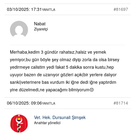
03/10/2025: 17:31
#81697
YANITLA
Nabat
Ziyaretçi
Merhaba,kedim 3 gündür rahatsız,halsiz ve yemek
yemiyor,bu gün böyle şey olmaz diyip zorla da olsa birsey
yedirmeye calistim yedi fakat 5 dakika sonra kustu,hep
uyuyor bazen de uzanıyor gözleri açık(bir yerlere dalıyor
sanki)veterinere bas vurdum iki iğne dedi iğne yaptırdım
yine düzelmedi,ne yapacağımı bilmiyorum😔
06/10/2025: 09:06
#81714
YANITLA
Vet. Hek. Dursunali Şimşek
Anahtar yönetici