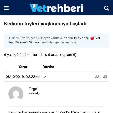
Kedimin tüyleri yağlanmaya başladı
Bu konu 5 yanıt içerir, 2 izleyen vardır ve en son
10 ay önce
Vet.
Hek. Dursunali Şimşek
tarafından güncellenmiştir.
6 yazı görüntüleniyor - 1 ile 6 arası (toplam 6)
Yazar
Yazılar
08/10/2019: 22:22
#21183
YANITLA
Özge
Ziyaretçi
Kedimin kuyruğunda yaklaşık 4 gündür köklerine doğru bi