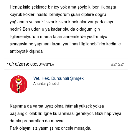
Henüz kitle şeklinde bir iey yok ama şöyle ki ben ilk başta
kuyruk kökleri nasıldı bilmiyorum şuan diplere doğru
yağlanma ve sanki kızarık kızarık noktalar var park olayı
nedir? Ben 8den 6 ya kadar okulda olduğum için
ilgilenemiyorum mama falan annemlerde yediremiyo
şırıngayla ne yapmam lazım yani nasıl ilgilenebilirim kedimle
antibiyotik dışında
10/10/2019: 00:33
#21221
YANITLA
Vet. Hek. Dursunali Şimşek
Anahtar yönetici
Kaşınma da varsa uyuz olma ihtimali yüksek yoksa
başlangıcı olabilir. İğne kullanılması gerekiyor. Bazı hap veya
damla preparatları da mevcut.
Park olayını siz yasmışsınız önceki mesajda.