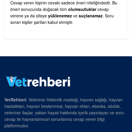
Cevap veren kişinin cevabı sadece öneri niteliğindedir. Bu
öneri sonucunda doğacak tüm
olumsuzluklar
cevap
verene ya da siteye
yüklenemez
ve
suçlanamaz
. Soru
soran kişiler şartları kabul etmiştir.
VetRehberi
, Veteriner Hekimlik mesleği, hayvan sağlığı, hayvan
hastalıkları, hayvan beslenmesi, hayvan ırkları, ebooks, sözlük,
veteriner ilaçlar, yaban hayatı hakkında içerik yayınlayan ve soru-
cevap ile hayvanlarınızın sorunlarına cevap veren bilgi
platformudur.