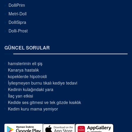
DolliPrim
Metri-Doll
DolliSipra
Dolli-Prost
GÜNCEL SORULAR
hamsterimin eli şiş
Kanarya hastalık
kopeklerde hipotroidi
İyileşmeyen burnu tıkalı kediye tedavi
Kedinin kulağındaki yara
İlaç yan etkisi
Kedide ses gitmesi ve tek gözde kısıklık
Kedim kuru mama yemiyor