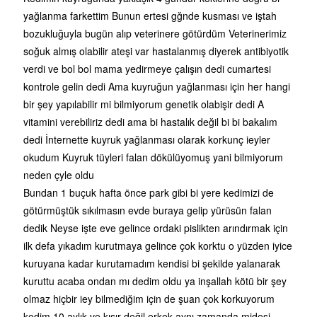
yağlanma farkettim Bunun ertesi gğnde kusması ve iştah
bozukluğuyla bugün alıp veterinere götürdüm Veterinerimiz
soğuk almış olabilir ateşi var hastalanmış diyerek antibiyotik
verdi ve bol bol mama yedirmeye çalışın dedi cumartesi
kontrole gelin dedi Ama kuyruğun yağlanması için her hangi
bir şey yapılabilir mi bilmiyorum genetik olabişir dedi A
vitamini verebiliriz dedi ama bi hastalık değil bi bi bakalım
dedi İnternette kuyruk yağlanması olarak korkunç ieyler
okudum Kuyruk tüyleri falan dökülüyomuş yani bilmiyorum
neden çyle oldu
Bundan 1 buçuk hafta önce park gibi bi yere kedimizi de
götürmüştük sıkılmasın evde buraya gelip yürüsün falan
dedik Neyse işte eve gelince ordaki pislikten arındırmak için
ilk defa yıkadım kurutmaya gelince çok korktu o yüzden iyice
kuruyana kadar kurutamadım kendisi bi şekilde yalanarak
kuruttu acaba ondan mı dedim oldu ya inşallah kötü bir şey
olmaz hiçbir iey bilmediğim için de şuan çok korkuyorum
kedim 10 aylık ve kısır değil erkek aynı zamanda midesi