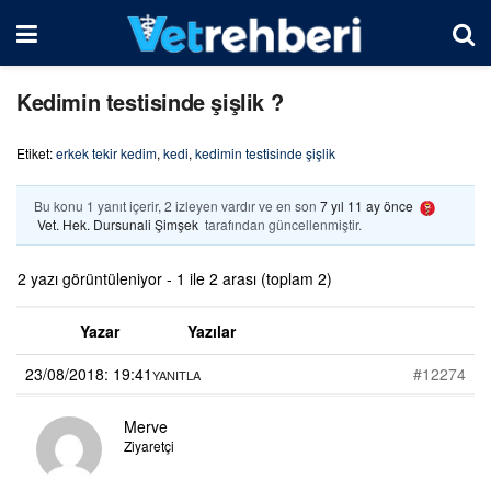
Kedimin testisinde şişlik ?
Etiket:
erkek tekir kedim
,
kedi
,
kedimin testisinde şişlik
Bu konu 1 yanıt içerir, 2 izleyen vardır ve en son
7 yıl 11 ay önce
Vet. Hek. Dursunali Şimşek
tarafından güncellenmiştir.
2 yazı görüntüleniyor - 1 ile 2 arası (toplam 2)
Yazar
Yazılar
23/08/2018: 19:41
#12274
YANITLA
Merve
Ziyaretçi