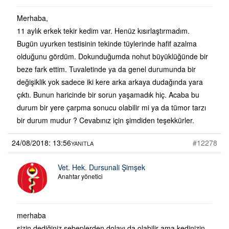
Merhaba,
11 aylık erkek tekir kedim var. Henüz kısırlaştırmadım.
Bugün uyurken testisinin tekinde tüylerinde hafif azalma
olduğunu gördüm. Dokunduğumda nohut büyüklüğünde bir
beze fark ettim. Tuvaletinde ya da genel durumunda bir
değişiklik yok sadece iki kere arka arkaya dudağında yara
çıktı. Bunun haricinde bir sorun yaşamadık hiç. Acaba bu
durum bir yere çarpma sonucu olabilir mi ya da tümor tarzı
bir durum mudur ? Cevabınız için şimdiden teşekkürler.
24/08/2018: 13:56
#12278
YANITLA
Vet. Hek. Dursunali Şimşek
Anahtar yönetici
merhaba
sizin dediğiniz sebeplerden dolayı da olabilir ama kedinizin