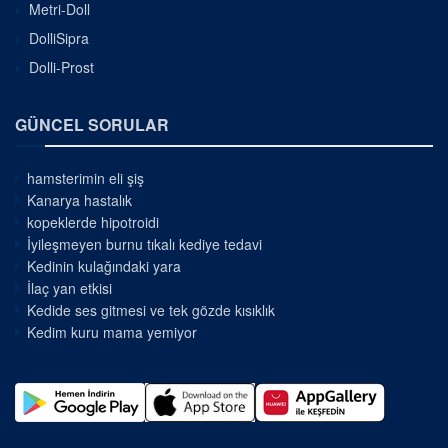
Metri-Doll
DolliSipra
Dolli-Prost
GÜNCEL SORULAR
hamsterimin eli şiş
Kanarya hastalık
kopeklerde hipotroidi
İyileşmeyen burnu tıkalı kediye tedavi
Kedinin kulağındaki yara
İlaç yan etkisi
Kedide ses gitmesi ve tek gözde kısıklık
Kedim kuru mama yemiyor