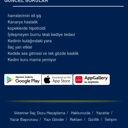
GÜNCEL SORULAR
hamsterimin eli şiş
Kanarya hastalık
kopeklerde hipotroidi
İyileşmeyen burnu tıkalı kediye tedavi
Kedinin kulağındaki yara
İlaç yan etkisi
Kedide ses gitmesi ve tek gözde kısıklık
Kedim kuru mama yemiyor
Veteriner İlaç Dozu Hesaplama
Hakkımızda
Yazarlar
Yazar Başvurusu
Yazı Gönder
Reklam
Gizlilik
İletişim