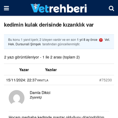
kedimin kulak derisinde kızarıklık var
Bu konu 1 yanıt içerir, 2 izleyen vardır ve en son
1 yıl 8 ay önce
Vet.
Hek. Dursunali Şimşek
tarafından güncellenmiştir.
2 yazı görüntüleniyor - 1 ile 2 arası (toplam 2)
Yazar
Yazılar
15/11/2024: 22:37
#75230
YANITLA
Damla Dikici
Ziyaretçi
Hocam merhaba kedimde mantar olduğunu düşündüğüm