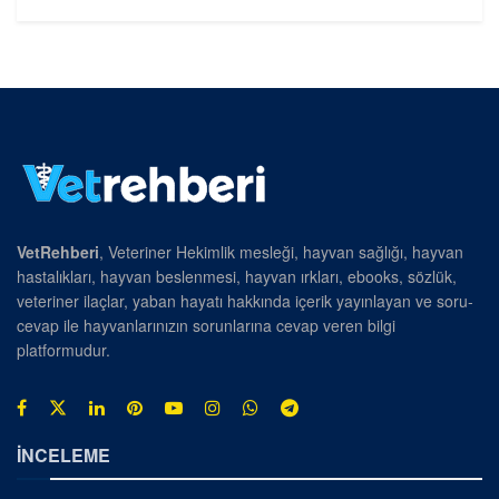
VetRehberi
, Veteriner Hekimlik mesleği, hayvan sağlığı, hayvan
hastalıkları, hayvan beslenmesi, hayvan ırkları, ebooks, sözlük,
veteriner ilaçlar, yaban hayatı hakkında içerik yayınlayan ve soru-
cevap ile hayvanlarınızın sorunlarına cevap veren bilgi
platformudur.
İNCELEME