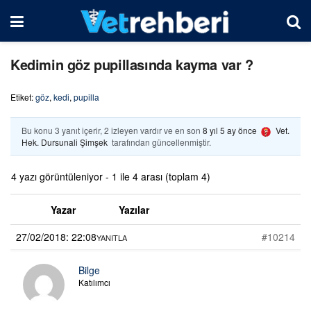
Kedimin göz pupillasında kayma var ?
Etiket:
göz
,
kedi
,
pupilla
Bu konu 3 yanıt içerir, 2 izleyen vardır ve en son
8 yıl 5 ay önce
Vet.
Hek. Dursunali Şimşek
tarafından güncellenmiştir.
4 yazı görüntüleniyor - 1 ile 4 arası (toplam 4)
Yazar
Yazılar
27/02/2018: 22:08
#10214
YANITLA
Bilge
Katılımcı