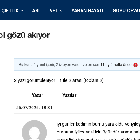
ÇIFTLIK
ARI
VET
YABAN HAYATI
SORU-CEVA
ol gözü akıyor
Bu konu 1 yanıt içerir, 2 izleyen vardır ve en son
11 ay 2 hafta önce
2 yazı görüntüleniyor - 1 ile 2 arası (toplam 2)
Yazar
Yazılar
25/07/2025: 18:31
iyi günler kedimin burnu yara oldu ve iyile
burnuna iyileşmesi için 3gündür arada ha
bebekliğinden beri az az akardı günlük tem