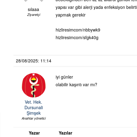
yapısı var gibi alerji yada enfeksiyon belirt
sılaaa
yapmak gerekir
Ziyaretçi
hizliresimcom/nbbywk9
hizliresimcom/sfgk40g
28/08/2025: 11:14
iyi günler
olabilir kaşıntı var mı?
Vet. Hek.
Dursunali
Şimşek
Anahtar yönetici
Yazar
Yazılar