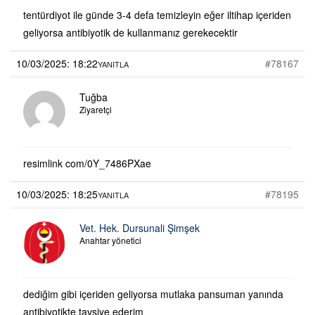
tentürdiyot ile günde 3-4 defa temizleyin eğer iltihap içeriden
geliyorsa antibiyotik de kullanmanız gerekecektir
10/03/2025: 18:22
#78167
YANITLA
Tuğba
Ziyaretçi
resimlink com/0Y_7486PXae
10/03/2025: 18:25
#78195
YANITLA
Vet. Hek. Dursunali Şimşek
Anahtar yönetici
dediğim gibi içeriden geliyorsa mutlaka pansuman yanında
antibiyotikte tavsiye ederim