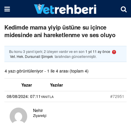
Kedimde mama yiyip üstüne su içince
midesinde ani hareketlenme ve ses oluyo
Bu konu 3 yanıt içerir, 2 izleyen vardır ve en son
1 yıl 11 ay önce
Vet. Hek. Dursunali Şimşek
tarafından güncellenmiştir.
4 yazı görüntüleniyor - 1 ile 4 arası (toplam 4)
Yazar
Yazılar
08/08/2024: 07:11
#72951
YANITLA
Nehir
Ziyaretçi