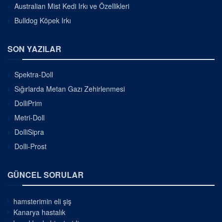
Australian Mist Kedi Irkı ve Özellikleri
Bulldog Köpek Irkı
SON YAZILAR
Spektra-Doll
Sığırlarda Metan Gazı Zehirlenmesi
DolliPrim
Metri-Doll
DolliSipra
Dolli-Prost
GÜNCEL SORULAR
hamsterimin eli şiş
Kanarya hastalık