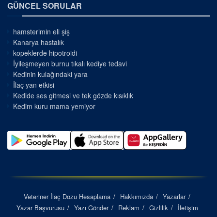
GÜNCEL SORULAR
hamsterimin eli şiş
Kanarya hastalık
kopeklerde hipotroidi
İyileşmeyen burnu tıkalı kediye tedavi
Kedinin kulağındaki yara
İlaç yan etkisi
Kedide ses gitmesi ve tek gözde kısıklık
Kedim kuru mama yemiyor
Veteriner İlaç Dozu Hesaplama
Hakkımızda
Yazarlar
Yazar Başvurusu
Yazı Gönder
Reklam
Gizlilik
İletişim