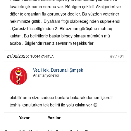
tuvalete çıkmama sorunu var. Röntgen çekildi. Akcigerleri ve
diğer iç organları flu gorunuyor dediler. Bu yüzden veteriner
hekimimize gittik . Diyafram fıtığı olabileceğinden suphelendi
. Çaresiz hissettigimden 2. Bir uzman görüşüne muhtaç
kaldım. Bu belirtilerle baska birsey olması mümkün mü
acaba . Bilgilendirirseniz sevinirim teşekkürler
21/02/2025: 10:44
#77781
YANITLA
Vet. Hek. Dursunali Şimşek
Anahtar yönetici
olabilir ama size sadece bunlara bakarak dememişlerdir
teşhis konulurken tek belirti ile yolu çıkılmıyor 😉
Yazar
Yazılar