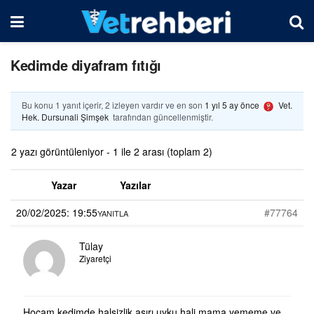
Kedimde diyafram fıtığı
Bu konu 1 yanıt içerir, 2 izleyen vardır ve en son
1 yıl 5 ay önce
Vet.
Hek. Dursunali Şimşek
tarafından güncellenmiştir.
2 yazı görüntüleniyor - 1 ile 2 arası (toplam 2)
Yazar
Yazılar
20/02/2025: 19:55
#77764
YANITLA
Tülay
Ziyaretçi
Hocam kedimde halsizlik aşırı uyku hali mama yememe ve