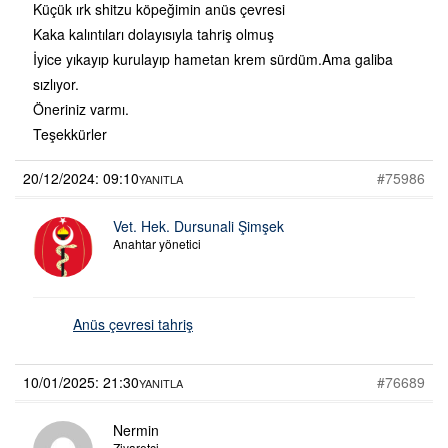
Küçük ırk shitzu köpeğimin anüs çevresi
Kaka kalıntıları dolayısıyla tahriş olmuş
İyice yıkayıp kurulayıp hametan krem sürdüm.Ama galiba
sızlıyor.
Öneriniz varmı.
Teşekkürler
20/12/2024: 09:10
#75986
YANITLA
Vet. Hek. Dursunali Şimşek
Anahtar yönetici
Anüs çevresi tahriş
10/01/2025: 21:30
#76689
YANITLA
Nermin
Ziyaretçi