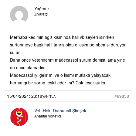
Yağmur
Ziyaretçi
Merhaba kedimin agız kısmında halı vb seylerı ısırırken
surtunmeye baglı hafıf tahrıs oldu o kısım pembemsı duruyor
su an.
Daha once veterınerım madecassol surum demıstı ama yıne
de emın olamadım.
Madecassol ıyı gelır mı ve o kısmı mutlaka yalayacak
herhangı bır sorun teskıl eder mı? Cok tesekkurler
15/04/2024: 23:18
#69858
YANITLA
Vet. Hek. Dursunali Şimşek
Anahtar yönetici