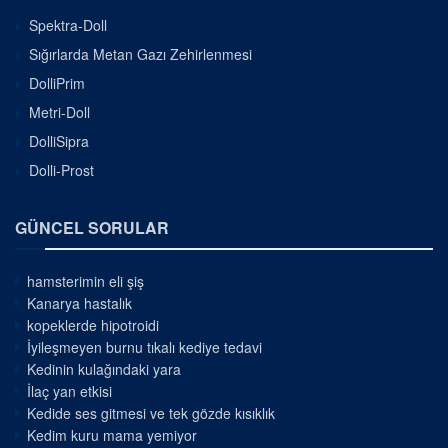
Spektra-Doll
Sığırlarda Metan Gazı Zehirlenmesi
DolliPrim
Metri-Doll
DolliSipra
Dolli-Prost
GÜNCEL SORULAR
hamsterimin eli şiş
Kanarya hastalık
kopeklerde hipotroidi
İyileşmeyen burnu tıkalı kediye tedavi
Kedinin kulağındaki yara
İlaç yan etkisi
Kedide ses gitmesi ve tek gözde kısıklık
Kedim kuru mama yemiyor