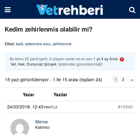
Kedim zehirlenmis olabilir mi?
Etiket:
kedi
,
veterinere soru
,
zehirlenme
Bu konu 23 yanıt içerir, 3 izleyen vardır ve en son
1 yıl 4 ay önce
Vet. Hek. Dursunali Şimşek
tarafından güncellenmiştir.
15 yazı görüntüleniyor - 1 ile 15 arası (toplam 24)
1
2
→
Yazar
Yazılar
24/03/2018: 12:43
#10340
YANITLA
Merve
Katılımcı