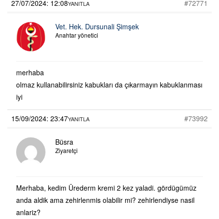
27/07/2024: 12:08
#72771
YANITLA
Vet. Hek. Dursunali Şimşek
Anahtar yönetici
merhaba
olmaz kullanabilirsiniz kabukları da çıkarmayın kabuklanması
iyi
15/09/2024: 23:47
#73992
YANITLA
Büsra
Ziyaretçi
Merhaba, kedim Ürederm kremi 2 kez yaladi. gördügümüz
anda aldik ama zehirlenmis olabilir mi? zehirlendiyse nasil
anlariz?