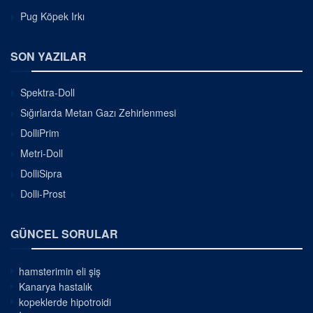
Pug Köpek Irkı
SON YAZILAR
Spektra-Doll
Sığırlarda Metan Gazı Zehirlenmesi
DolliPrim
Metri-Doll
DolliSipra
Dolli-Prost
GÜNCEL SORULAR
hamsterimin eli şiş
Kanarya hastalık
kopeklerde hipotroidi