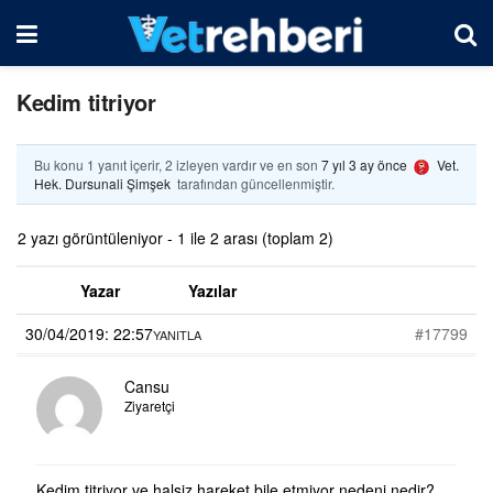
Kedim titriyor
Bu konu 1 yanıt içerir, 2 izleyen vardır ve en son
7 yıl 3 ay önce
Vet.
Hek. Dursunali Şimşek
tarafından güncellenmiştir.
2 yazı görüntüleniyor - 1 ile 2 arası (toplam 2)
Yazar
Yazılar
30/04/2019: 22:57
#17799
YANITLA
Cansu
Ziyaretçi
Kedim titriyor ve halsiz hareket bile etmiyor nedeni nedir?