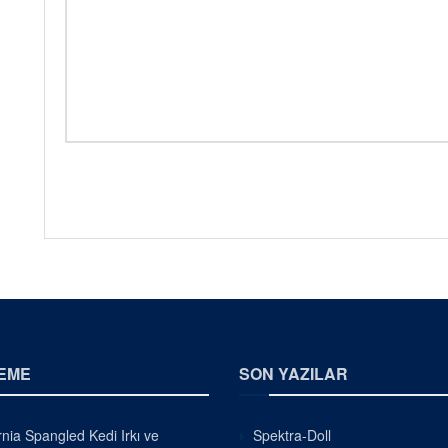
EME
SON YAZILAR
rnia Spangled Kedi Irkı ve
Spektra-Doll