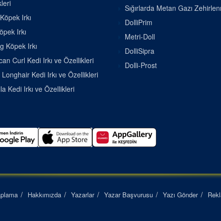
leri
Sığırlarda Metan Gazı Zehirle
 Köpek Irkı
DolliPrim
pek Irkı
Metri-Doll
g Köpek Irkı
DolliSipra
an Curl Kedi Irkı ve Özellikleri
Dolli-Prost
h Longhair Kedi Irkı ve Özellikleri
la Kedi Irkı ve Özellikleri
aplama
Hakkımızda
Yazarlar
Yazar Başvurusu
Yazı Gönder
Rek