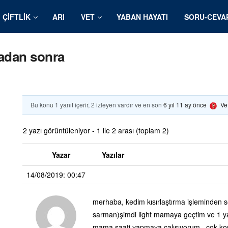
ÇIFTLIK
ARI
VET
YABAN HAYATI
SORU-CEVA
madan sonra
Bu konu 1 yanıt içerir, 2 izleyen vardır ve en son
6 yıl 11 ay önce
Ve
2 yazı görüntüleniyor - 1 ile 2 arası (toplam 2)
Yazar
Yazılar
14/08/2019: 00:47
merhaba, kedim kısırlaştırma işleminden so
sarman)şimdi light mamaya geçtim ve 1 y
mama saati yapmaya çalışıyorum , çok konu