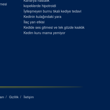
Kanarya hastalık
nmesi
kopeklerde hipotroidi
İyileşmeyen burnu tıkalı kediye tedavi
Kedinin kulağındaki yara
İlaç yan etkisi
Kedide ses gitmesi ve tek gözde kısıklık
Kedim kuru mama yemiyor
lam
Gizlilik
İletişim