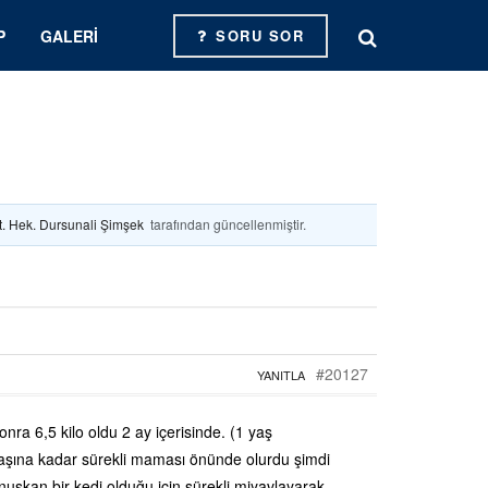
P
GALERI
SORU SOR
t. Hek. Dursunali Şimşek
tarafından güncellenmiştir.
#20127
YANITLA
nra 6,5 kilo oldu 2 ay içerisinde. (1 yaş
aşına kadar sürekli maması önünde olurdu şimdi
şkan bir kedi olduğu için sürekli miyavlayarak