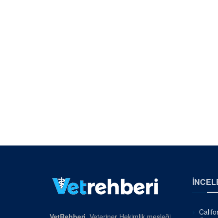
İNCEL
Califo
VetRehberi
, Veteriner Hekimlik mesleği,