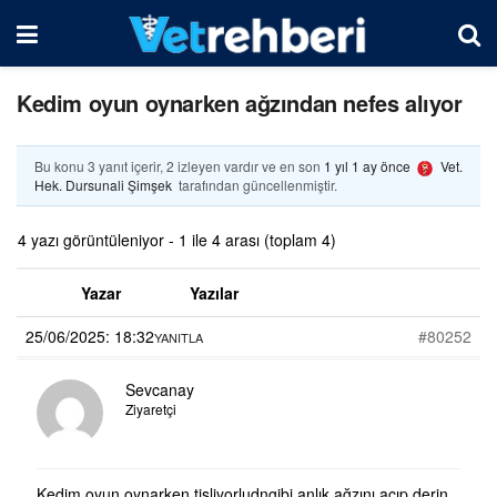
Kedim oyun oynarken ağzından nefes alıyor
Bu konu 3 yanıt içerir, 2 izleyen vardır ve en son
1 yıl 1 ay önce
Vet.
Hek. Dursunali Şimşek
tarafından güncellenmiştir.
4 yazı görüntüleniyor - 1 ile 4 arası (toplam 4)
Yazar
Yazılar
25/06/2025: 18:32
#80252
YANITLA
Sevcanay
Ziyaretçi
Kedim oyun oynarken tisliyorludngibi anlık ağzını açıp derin