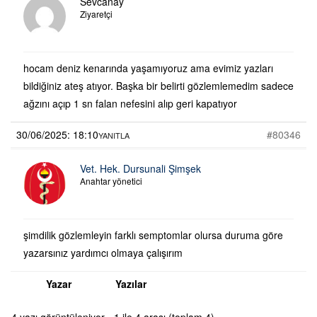
Sevcanay
Ziyaretçi
hocam deniz kenarında yaşamıyoruz ama evimiz yazları
bildiğiniz ateş atıyor. Başka bir belirti gözlemlemedim sadece
ağzını açıp 1 sn falan nefesini alıp geri kapatıyor
30/06/2025: 18:10
#80346
YANITLA
Vet. Hek. Dursunali Şimşek
Anahtar yönetici
şimdilik gözlemleyin farklı semptomlar olursa duruma göre
yazarsınız yardımcı olmaya çalışırım
Yazar
Yazılar
4 yazı görüntüleniyor - 1 ile 4 arası (toplam 4)