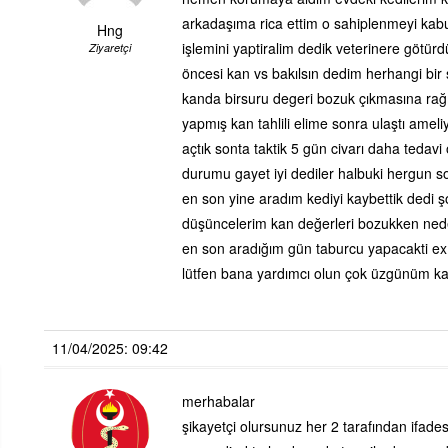
arkadaşıma rica ettim o sahiplenmeyi kabul
Hng
işlemini yaptiralim dedik veterinere götürd
Ziyaretçi
öncesi kan vs bakılsın dedim herhangi bir
kanda birsuru degeri bozuk çıkmasına ra
yapmış kan tahlili elime sonra ulaştı ameli
açtık sonta taktik 5 gün civarı daha teda
durumu gayet iyi dediler halbuki hergun 
en son yine aradım kediyi kaybettik ded
düşüncelerim kan değerleri bozukken ned
en son aradığım gün taburcu yapacakti ex 
lütfen bana yardımcı olun çok üzgünüm kan
11/04/2025: 09:42
merhabalar
şikayetçi olursunuz her 2 tarafından ifadesi