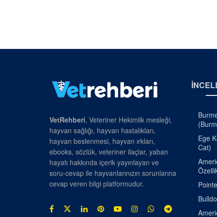
İNCEL
Burmes
VetRehberi
, Veteriner Hekimlik mesleği,
(Burm
hayvan sağlığı, hayvan hastalıkları,
Ege Ke
hayvan beslenmesi, hayvan ırkları,
Cat)
ebooks, sözlük, veteriner ilaçlar, yaban
Americ
hayatı hakkında içerik yayınlayan ve
Özellik
soru-cevap ile hayvanlarınızın sorunlarına
cevap veren bilgi platformudur.
Pointe
Bulldo
Americ