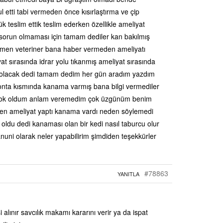
 etti tabi vermeden önce kısırlaştırma ve çip
ük teslim ettik teslim ederken özellikle ameliyat
 sorun olmaması için tamam dediler kan bakılmış
ğmen veteriner bana haber vermeden ameliyatı
yat sırasında idrar yolu tıkanmış ameliyat sırasında
vi olacak dedi tamam dedim her gün aradım yazdım
sonta kısmında kanama varmış bana bilgi vermediler
i şok oldum anlam veremedim çok üzgünüm benim
en ameliyat yaptı kanama vardı neden söylemedi
oldu dedi kanaması olan bir kedi nasıl taburcu olur
uni olarak neler yapabilirim şimdiden teşekkürler
#78863
YANITLA
 alınır savcılık makamı kararını verir ya da ispat