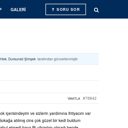
P
GALERI
SORU SOR
. Hek. Dursunali Şimşek
tarafından güncellenmiştir.
#78842
YANITLA
k içerisindeyim ve sizlerin yardımına ihtiyacım var
 Sokağa atılmış cins çok güzel bir kedi buldum
abul etmedi baya Bi uğraştım olmadı bende