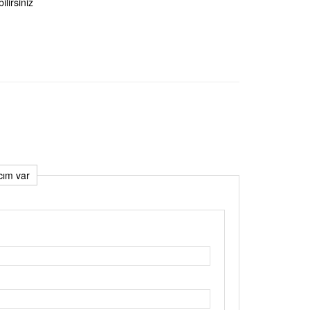
ilirsiniz
acım var