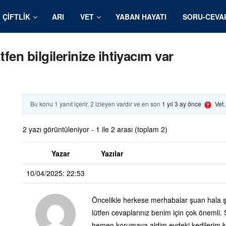
ÇIFTLIK
ARI
VET
YABAN HAYATI
SORU-CEVA
en bilgilerinize ihtiyacım var
Bu konu 1 yanıt içerir, 2 izleyen vardır ve en son
1 yıl 3 ay önce
Vet
2 yazı görüntüleniyor - 1 ile 2 arası (toplam 2)
Yazar
Yazılar
10/04/2025: 22:53
Öncelikle herkese merhabalar şuan hala şo
lütfen cevaplarınız benim için çok önemli.
hemen korumaya aldim evdeki kedilerim k