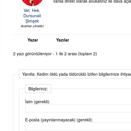
varsa direkt olarak avukatınız ile dava açab
Vet. Hek.
Dursunali
Şimşek
Anahtar yönetici
Yazar
Yazılar
2 yazı görüntüleniyor - 1 ile 2 arası (toplam 2)
Yanıtla: Kedim öldü yada öldürüldü lütfen bilgilerinize ihtiy
Bilgileriniz:
İsim (gerekli):
E-posta (yayınlanmayacak) (gerekli):