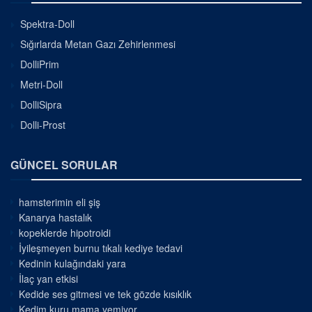
Spektra-Doll
Sığırlarda Metan Gazı Zehirlenmesi
DolliPrim
Metri-Doll
DolliSipra
Dolli-Prost
GÜNCEL SORULAR
hamsterimin eli şiş
Kanarya hastalık
kopeklerde hipotroidi
İyileşmeyen burnu tıkalı kediye tedavi
Kedinin kulağındaki yara
İlaç yan etkisi
Kedide ses gitmesi ve tek gözde kısıklık
Kedim kuru mama yemiyor