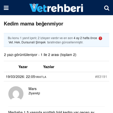
Kedim mama beğenmiyor
Bu konu 1 yanıt içerir, 2 izleyen vardır ve en son
4 ay 2 hafta önce
Vet. Hek. Dursunali Şimşek
tarafından güncellenmiştir.
2 yazı görüntüleniyor - 1 ile 2 arası (toplam 2)
Yazar
Yazılar
19/03/2026: 22:05
#83191
YANITLA
Mars
Ziyaretçi
Merhaba 1.5 yaşında scottish fold kedim var geçen ay