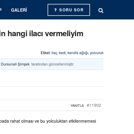
P
GALERI
SORU SOR
n hangi ilacı vermeliyim
Etiket:
ilaç
,
kedi
,
kendis ağlığı
,
yolculuk
. Dursunali Şimşek
tarafından güncellenmiştir.
#11902
YANITLA
rabada rahat olması ve bu yolculuktan etkilenmemesi