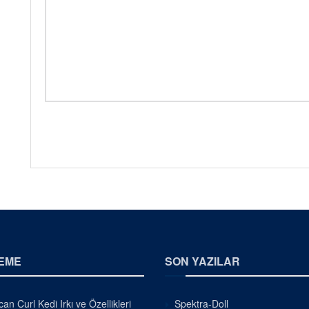
EME
SON YAZILAR
an Curl Kedi Irkı ve Özellikleri
Spektra-Doll