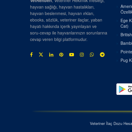
VetRehberi
, Veteriner Hekimlik mesleği,
Americ
hayvan sağlığı, hayvan hastalıkları,
Özellik
hayvan beslenmesi, hayvan ırkları,
ebooks, sözlük, veteriner ilaçlar, yaban
Ege Ke
Cat)
hayatı hakkında içerik yayınlayan ve
soru-cevap ile hayvanlarınızın sorunlarına
Britis
cevap veren bilgi platformudur.
Bambin
Pointe
Pug Kö
Veteriner İlaç Dozu Hes