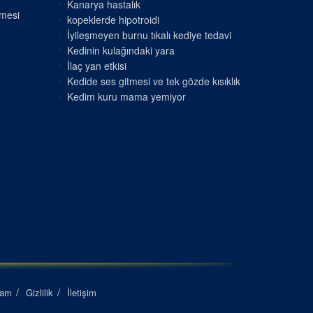
Kanarya hastalık
nmesi
kopeklerde hipotroidi
İyileşmeyen burnu tıkalı kediye tedavi
Kedinin kulağındaki yara
İlaç yan etkisi
Kedide ses gitmesi ve tek gözde kısıklık
Kedim kuru mama yemiyor
lam
Gizlilik
İletişim