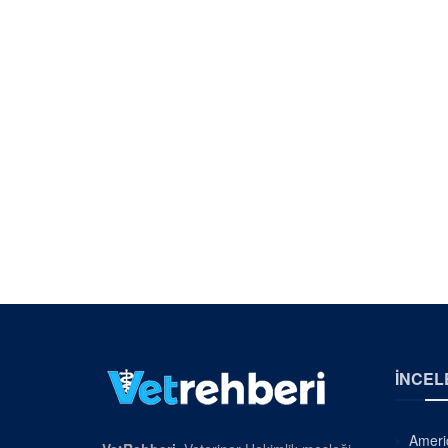
İNCEL
Americ