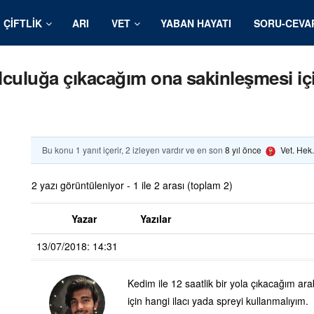
ÇIFTLIK
ARI
VET
YABAN HAYATI
SORU-CEVA
olculuğa çıkacağım ona sakinleşmesi içi
Bu konu 1 yanıt içerir, 2 izleyen vardır ve en son
8 yıl önce
Vet. Hek
2 yazı görüntüleniyor - 1 ile 2 arası (toplam 2)
Yazar
Yazılar
13/07/2018: 14:31
Kedim ile 12 saatlik bir yola çıkacağım a
için hangi ilacı yada spreyi kullanmalıyım.