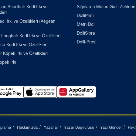
an Shorthair Kedi Irkı ve
Sığırlarda Metan Gazı Zehirle
leri
DolliPrim
di Irkı ve Özellikleri (Aegean
Metri-Doll
DolliSipra
h Longhair Kedi Irkı ve Özellikleri
Dolli-Prost
o Kedi Irkı ve Özellikleri
r Köpek Irkı ve Özellikleri
pek Irkı
aplama
Hakkımızda
Yazarlar
Yazar Başvurusu
Yazı Gönder
Rek