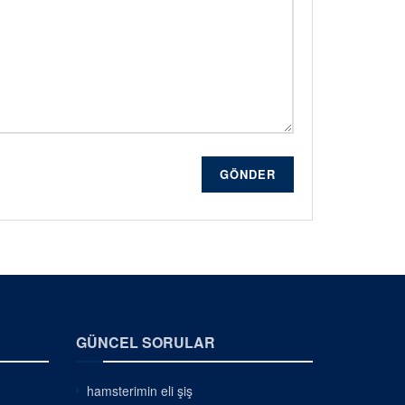
GÖNDER
GÜNCEL SORULAR
hamsterimin eli şiş