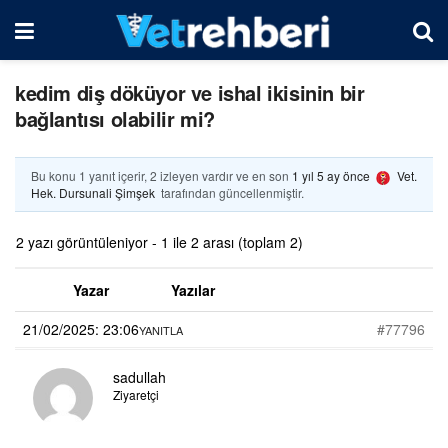
kedim diş döküyor ve ishal ikisinin bir
bağlantısı olabilir mi?
Bu konu 1 yanıt içerir, 2 izleyen vardır ve en son
1 yıl 5 ay önce
Vet.
Hek. Dursunali Şimşek
tarafından güncellenmiştir.
2 yazı görüntüleniyor - 1 ile 2 arası (toplam 2)
Yazar
Yazılar
21/02/2025: 23:06
#77796
YANITLA
sadullah
Ziyaretçi