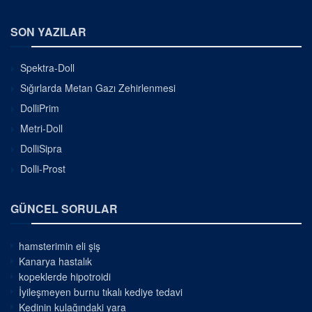
SON YAZILAR
Spektra-Doll
Sığırlarda Metan Gazı Zehirlenmesi
DolliPrim
Metri-Doll
DolliSipra
Dolli-Prost
GÜNCEL SORULAR
hamsterimin eli şiş
Kanarya hastalık
kopeklerde hipotroidi
İyileşmeyen burnu tıkalı kediye tedavi
Kedinin kulağındaki yara