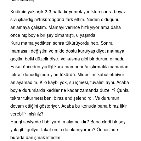
Kedimin yaklaşık 2-3 haftadır yemek yedikten sonra beyaz
sıvı çıkardığını/tükürdüğünü fark ettim. Neden olduğunu
anlamaya çalıştım. Mamayı verince hızlı yiyor ama daha
önce hiç böyle bir şey olmamıştı, 6 yaşında.
Kuru mama yedikten sonra tükürüyordu hep. Sonra
mamasını değiştim ve mide dostu kuru/yaş diyet mamaya
geçtim belki düzelir diye. Ve kusma gibi bir durum olmadı.
Fakat önceden yediği kuru mamadan/atıştırmalık mamadan
tekrar denediğimde yine tükürdü. Midesi mi kabul etmiyor
anlayamadım. Kilo kaybı yok, su içmesi, tuvaleti aynı. Acaba
böyle durumlarda kediler ne kadar zamanda düzelir? Çünkü
tekrar tükürmesi beni biraz endişelendirdi. Ve durumun
devam ettiğini gösteriyor. Acaba bu konuda bana biraz fikir
verebilir misiniz?
Hangi seviyede tıbbi yardım alınmalıdır? Bana ciddi bir şey
yok gibi geliyor fakat emin de olamıyorum? Öncesinde
burada danışmak istedim.