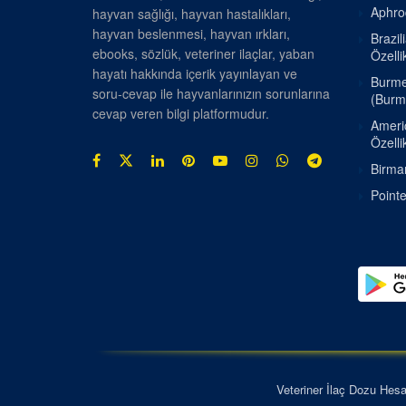
Aphrod
hayvan sağlığı, hayvan hastalıkları,
hayvan beslenmesi, hayvan ırkları,
Brazil
ebooks, sözlük, veteriner ilaçlar, yaban
Özellik
hayatı hakkında içerik yayınlayan ve
Burmes
soru-cevap ile hayvanlarınızın sorunlarına
(Burm
cevap veren bilgi platformudur.
Americ
Özellik
Birman
Pointe
Veteriner İlaç Dozu Hes