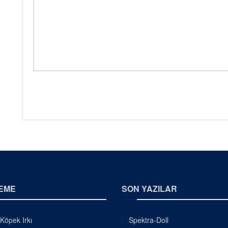
EME
SON YAZILAR
 Köpek Irkı
Spektra-Doll