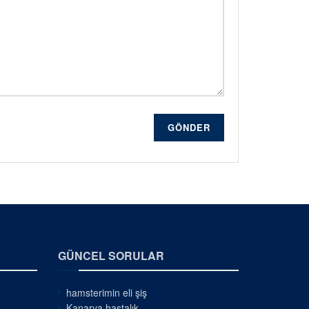
GÖNDER
GÜNCEL SORULAR
hamsterimin eli şiş
Kanarya hastalık