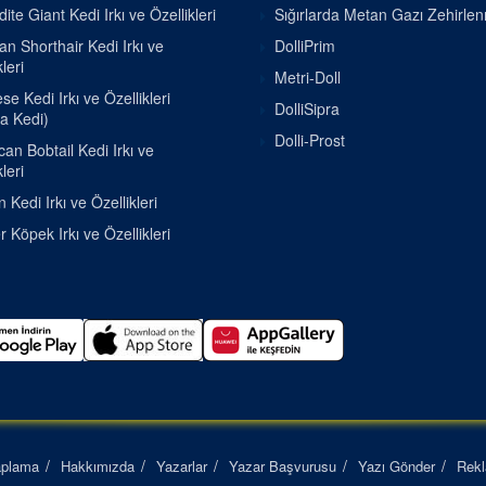
ite Giant Kedi Irkı ve Özellikleri
Sığırlarda Metan Gazı Zehirle
ian Shorthair Kedi Irkı ve
DolliPrim
leri
Metri-Doll
e Kedi Irkı ve Özellikleri
DolliSipra
a Kedi)
Dolli-Prost
an Bobtail Kedi Irkı ve
leri
 Kedi Irkı ve Özellikleri
r Köpek Irkı ve Özellikleri
aplama
Hakkımızda
Yazarlar
Yazar Başvurusu
Yazı Gönder
Rek