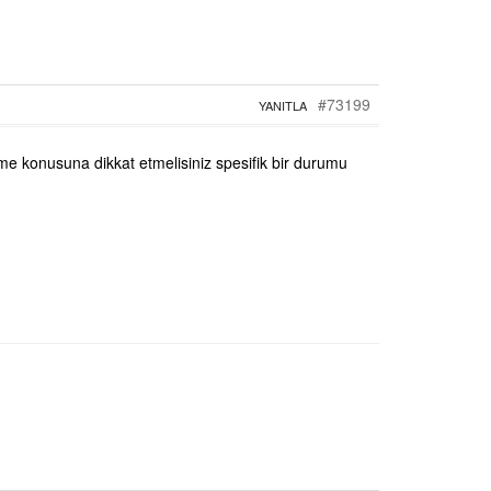
#73199
YANITLA
enme konusuna dikkat etmelisiniz spesifik bir durumu
m