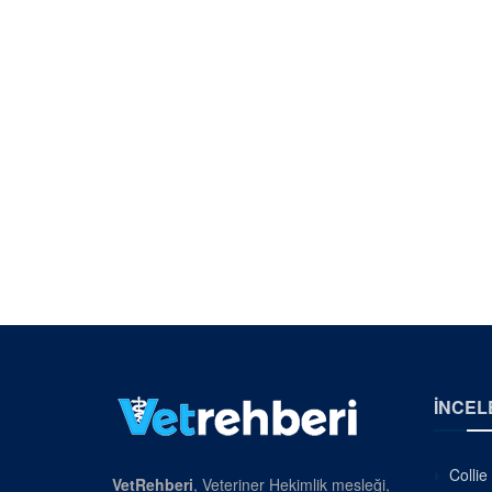
İNCEL
Collie
VetRehberi
, Veteriner Hekimlik mesleği,