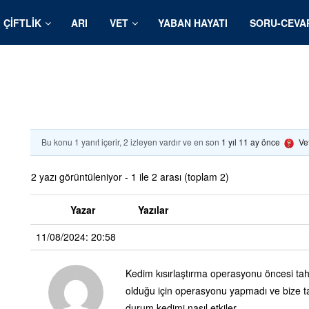
ÇIFTLIK
ARI
VET
YABAN HAYATI
SORU-CEVA
Bu konu 1 yanıt içerir, 2 izleyen vardır ve en son
1 yıl 11 ay önce
Ve
2 yazı görüntüleniyor - 1 ile 2 arası (toplam 2)
Yazar
Yazılar
11/08/2024: 20:58
Kedim kısırlaştırma operasyonu öncesi tahlil
olduğu için operasyonu yapmadı ve bize tak
durum kedimi nasıl etkiler