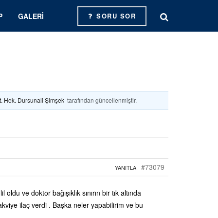
P
GALERI
SORU SOR
t. Hek. Dursunali Şimşek
tarafından güncellenmiştir.
#73079
YANITLA
 oldu ve doktor bağışıklık sınırın bir tık altında
viye ilaç verdi . Başka neler yapabilirim ve bu