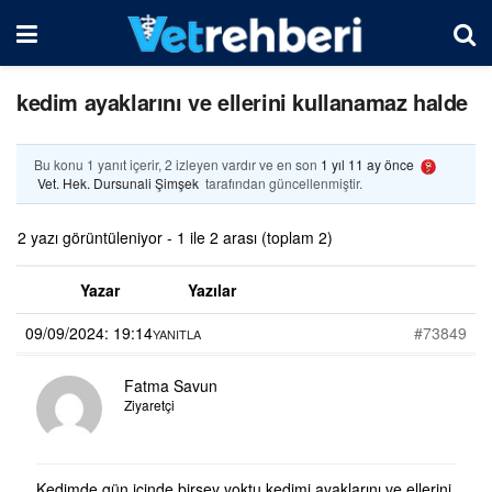
kedim ayaklarını ve ellerini kullanamaz halde
Bu konu 1 yanıt içerir, 2 izleyen vardır ve en son
1 yıl 11 ay önce
Vet. Hek. Dursunali Şimşek
tarafından güncellenmiştir.
2 yazı görüntüleniyor - 1 ile 2 arası (toplam 2)
Yazar
Yazılar
09/09/2024: 19:14
#73849
YANITLA
Fatma Savun
Ziyaretçi
Kedimde gün içinde birşey yoktu kedimi ayaklarını ve ellerini